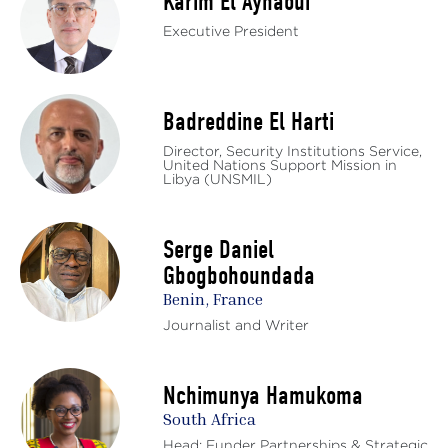
Karim El Aynaoui
Executive President
Badreddine El Harti
Director, Security Institutions Service,
United Nations Support Mission in
Libya (UNSMIL)
Serge Daniel
Gbogbohoundada
Benin, France
Journalist and Writer
Nchimunya Hamukoma
South Africa
Head: Funder Partnerships & Strategic