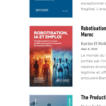
exceptionnel d
fragilisé. L'an
Robotisation
Maroc
Karim El Mok
June 8, 2026
Le monde du t
portée par l’i
repères écono
légitime et of
entourent.Bien 
The Product