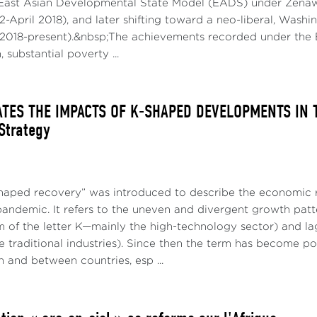
East Asian Developmental State Model (EADS) under Zenawi
2-April 2018), and later shifting toward a neo-liberal, Was
018-present).&nbsp;The achievements recorded under the 
 substantial poverty ...
ATES THE IMPACTS OF K-SHAPED DEVELOPMENTS IN T
 Strategy
haped recovery” was introduced to describe the economic r
pandemic. It refers to the uneven and divergent growth patt
m of the letter K—mainly the high-technology sector) and la
 traditional industries). Since then the term has become po
n and between countries, esp ...