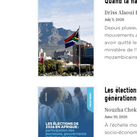
Quand la na
Driss Alaoui 
July 3, 2026
Depuis plusieu
mouvements ant
avoir quitté l
ministère de l'
mozambicains,
Les élection
générationn
Nouzha Chek
June 30, 2026
À l'échelle mo
socio-économiq