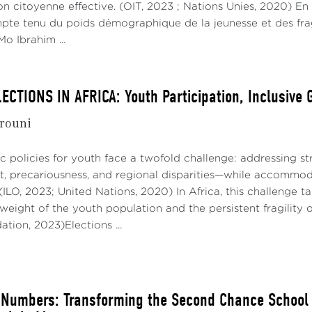
on citoyenne effective. (OIT, 2023 ; Nations Unies, 2020) En
mpte tenu du poids démographique de la jeunesse et des fragi
o Ibrahim ...
ECTIONS IN AFRICA: Youth Participation, Inclusive
rouni
lic policies for youth face a twofold challenge: addressing 
 precariousness, and regional disparities—while accommoda
 (ILO, 2023; United Nations, 2020) In Africa, this challenge 
eight of the youth population and the persistent fragility 
tion, 2023)Elections ...
Numbers: Transforming the Second Chance School in