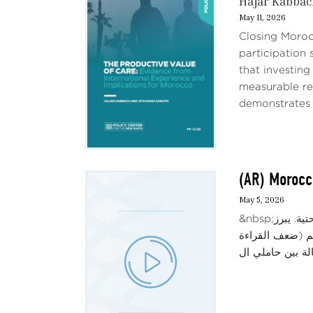
Hajar Kabba
May 11, 2026
Closing Moroc
participation 
that investin
measurable re
demonstrates t
May 5, 2026
&nbsp;يسلط هذا الحوار الضوء على تحديات قطاع التعليم في المغرب، رغم التقدم المحرز في توسيع الوصول وتحسين البنية التحتية. يبرز
90% في 2022) مقابل تراجع جودة التعلم (ضعف القراءة