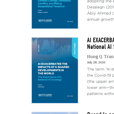
adopting the 
Desalegn (201
Abiy Ahmed (2
annual growth,
AI EXACERB
National AI
Hung Q. Tran
July 28, 2026
The term “K-s
the Covid-19 
(the upper ar
lower arm—the
patterns withi