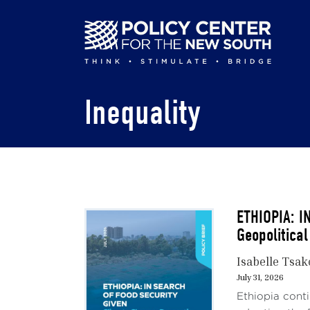
Skip
to
main
content
Inequality
ETHIOPIA: I
Geopolitical
Isabelle Tsa
July 31, 2026
Ethiopia conti