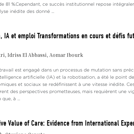
e 81 %.Cependant, ce succès institutionnel repose intégraleme
alyse inédite des donné ...
, IA et emploi Transformations en cours et défis fu
ri
Idriss El Abbassi
Aomar Ibourk
ravail est engagé dans un processus de mutation sans précéd
ntelligence artificielle (IA) et la robotisation, a été le poi
miques et sociaux se redéfinissent à une vitesse inédite. C
frent des perspectives prometteuses, mais requièrent une vig
que, à ...
ive Value of Care: Evidence from International Expe