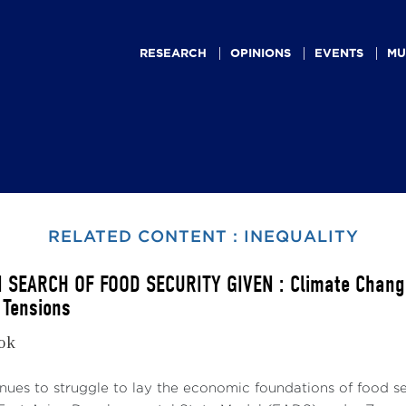
Main
navigation
RESEARCH
OPINIONS
EVENTS
MU
RELATED CONTENT : INEQUALITY
N SEARCH OF FOOD SECURITY GIVEN : Climate Change
 Tensions
kok
nues to struggle to lay the economic foundations of food secu