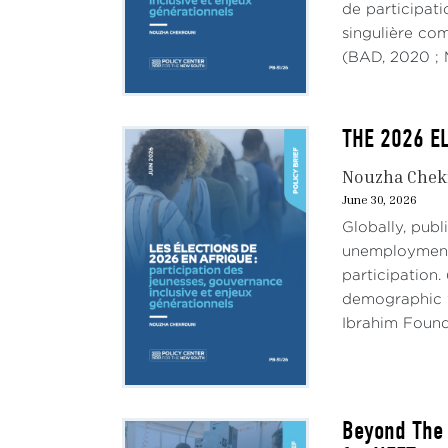
de participati
singulière co
(BAD, 2020 ; M
THE 2026 EL
Nouzha Chek
June 30, 2026
Globally, pub
unemployment,
participation.
demographic w
Ibrahim Founda
Beyond The 