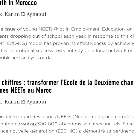
uth in Morocco
k
Karim El Aynaoui
he issue of young NEETs (Not in Employment, Education, or T
nts dropping out of school each year. In response to this 
” (E2C-NG) model has proven its effectiveness by achievin
his institutional success rests entirely on a local network of
ublished analysis of da ...
 chiffres : transformer l’École de la Deuxième chan
unes NEETs au Maroc
k
Karim El Aynaoui
problématique des jeunes NEETs (Ni en emploi, ni en études,
imentée par&nbsp;300 000 abandons scolaires annuels. Face à
ce nouvelle génération (E2C-NG) a démontré sa pertinence 