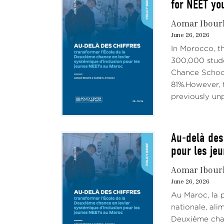
for NEET yo
Aomar Ibour
June 26, 2026
In Morocco, t
300,000 stude
Chance School
81%.However, t
previously unp
Au-delà des
pour les je
Aomar Ibour
June 26, 2026
Au Maroc, la 
nationale, al
Deuxième chan