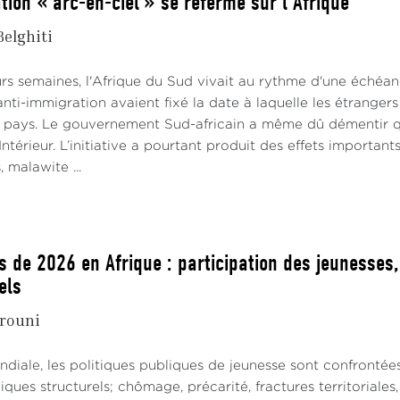
tion « arc-en-ciel » se referme sur l'Afrique
Belghiti
rs semaines, l'Afrique du Sud vivait au rythme d'une échéanc
i-immigration avaient fixé la date à laquelle les étrangers e
e pays. Le gouvernement Sud-africain a même dû démentir qu'il
Intérieur. L’initiative a pourtant produit des effets importants
 malawite ...
s de 2026 en Afrique : participation des jeunesses
els
rouni
ndiale, les politiques publiques de jeunesse sont confrontée
ues structurels; chômage, précarité, fractures territoriale