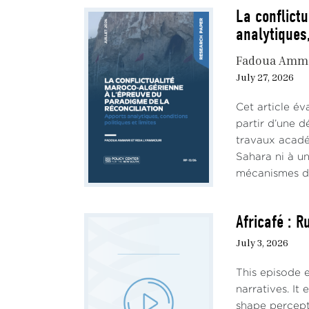
La conflict
analytiques,
Fadoua Amm
July 27, 2026
Cet article év
partir d’une d
travaux académ
Sahara ni à un
mécanismes de 
Africafé : R
July 3, 2026
This episode e
narratives. It
shape percepti