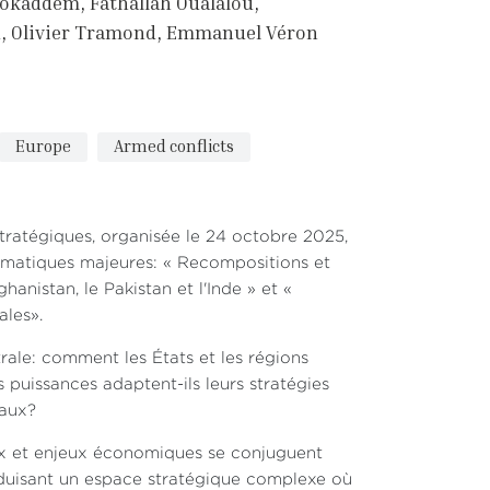
Mokaddem
Fathallah Oualalou
d
Olivier Tramond
Emmanuel Véron
Europe
Armed conflicts
 Stratégiques, organisée le 24 octobre 2025,
ématiques majeures: « Recompositions et
anistan, le Pakistan et l'Inde » et «
ales».
ale: comment les États et les régions
 puissances adaptent-ils leurs stratégies
naux?
naux et enjeux économiques se conjuguent
oduisant un espace stratégique complexe où