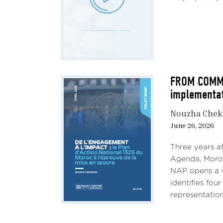
FROM COMMIT
implementa
Nouzha Chek
June 26, 2026
Three years a
Agenda, Morocc
NAP opens a w
identifies fou
representation