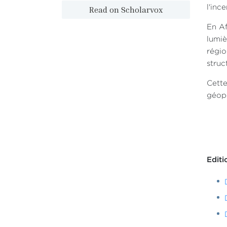
l'inc
Read on Scholarvox
En Af
lumiè
régio
struc
Cette
géopo
Edit