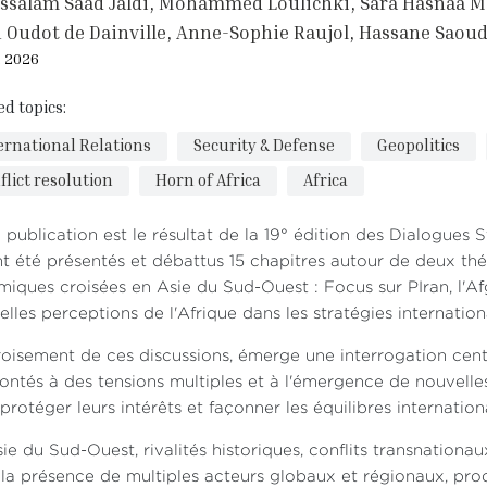
ssalam Saad Jaldi
Mohammed Loulichki
Sara Hasnaa 
n Oudot de Dainville
Anne-Sophie Raujol
Hassane Saou
, 2026
ed topics:
ernational Relations
Security & Defense
Geopolitics
flict resolution
Horn of Africa
Africa
 publication est le résultat de la 19° édition des Dialogues
t été présentés et débattus 15 chapitres autour de deux th
iques croisées en Asie du Sud-Ouest : Focus sur PIran, l'Afgh
lles perceptions de l'Afrique dans les stratégies internation
oisement de ces discussions, émerge une interrogation centr
ontés à des tensions multiples et à l'émergence de nouvelles
protéger leurs intérêts et façonner les équilibres internatio
ie du Sud-Ouest, rivalités historiques, conflits transnatio
la présence de multiples acteurs globaux et régionaux, pr