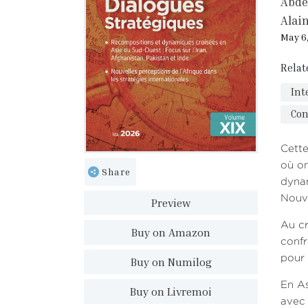
Abde
Alai
May 6
Relat
Int
Con
Cette
où on
Share
dynam
Nouve
Preview
Au cr
Buy on Amazon
confr
pour 
Buy on Numilog
En As
Buy on Livremoi
avec 