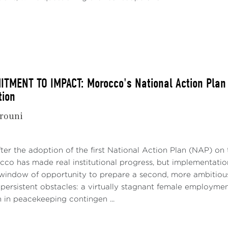
MENT TO IMPACT: Morocco's National Action Plan 1
tion
rouni
fter the adoption of the first National Action Plan (NAP) 
o has made real institutional progress, but implementation 
indow of opportunity to prepare a second, more ambitious 
r persistent obstacles: a virtually stagnant female employmen
 in peacekeeping contingen ...