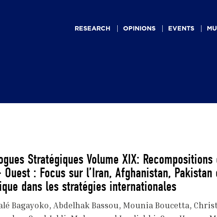
Main
navigation
RESEARCH
OPINIONS
EVENTS
MU
ogues Stratégiques Volume XIX: Recompositions 
 Ouest : Focus sur l’Iran, Afghanistan, Pakistan
rique dans les stratégies internationales
alé Bagayoko
Abdelhak Bassou
Mounia Boucetta
Chris