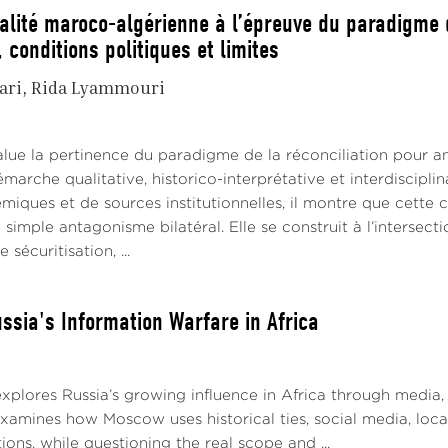
ualité maroco-algérienne à l’épreuve du paradigme d
 conditions politiques et limites
ari
Rida Lyammouri
alue la pertinence du paradigme de la réconciliation pour an
émarche qualitative, historico-interprétative et interdiscipl
iques et de sources institutionnelles, il montre que cette co
 simple antagonisme bilatéral. Elle se construit à l’interse
sécuritisation, ...
ussia's Information Warfare in Africa
xplores Russia’s growing influence in Africa through media,
 examines how Moscow uses historical ties, social media, loca
ons, while questioning the real scope and ...