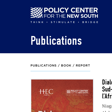
Skip
to
main
content
Publications
PUBLICATIONS /
BOOK / REPORT
Dial
Sud-
l’Af
Niag