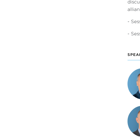
discu
allian
- Ses
- Ses
SPEA