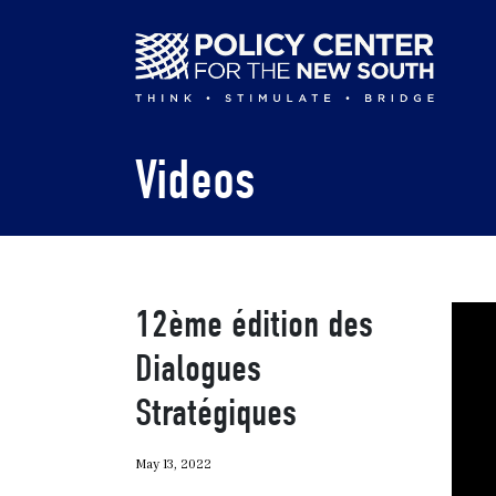
Skip
to
main
content
Videos
12ème édition des
Dialogues
Stratégiques
May 13, 2022