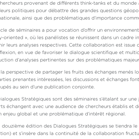
hercheurs provenant de différents think-tanks et du monde 
eurs politiques pour débattre des grandes questions géopolit
nationale, ainsi que des problématiques d’importance commune
cle de séminaires a pour vocation d’offrir un environnement 
y-oriented », où les panélistes se réunissent dans un cadre in
hir leurs analyses respectives. Cette collaboration est issue 
flexion, en vue de favoriser le dialogue scientifique et multid
ction d’analyses pertinentes sur des problématiques majeur
la perspective de partager les fruits des échanges menés lor
arties prenantes intéressées, les discussions et échanges font
upés au sein d’une publication conjointe.
ialogues Stratégiques sont des séminaires s’étalant sur une 
ts échangent avec une audience de chercheurs établis et de
n enjeu global et une problématique d’intérêt régional.
 douzième édition des Dialogues Stratégiques se tiendra l
ation) et s’insère dans la continuité de la collaboration fruc