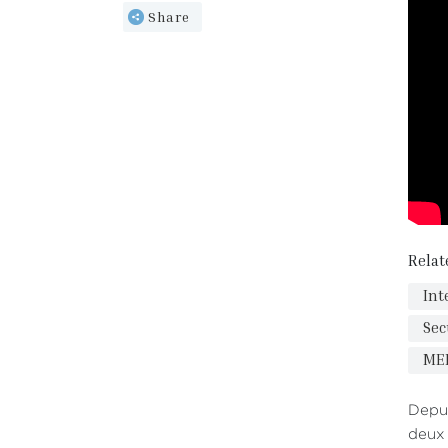
Share
Relat
Int
Sec
ME
Depui
deux 