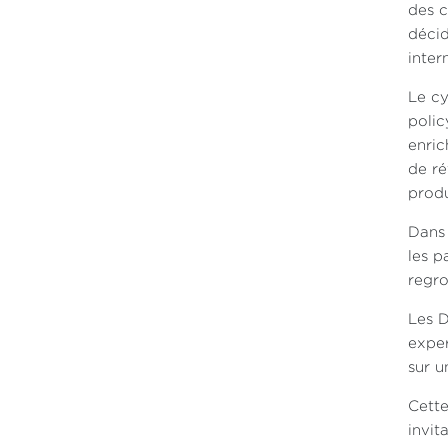
des c
décid
inter
Le cy
polic
enric
de ré
produ
Dans 
les p
regro
Les D
exper
sur u
Cette
invit