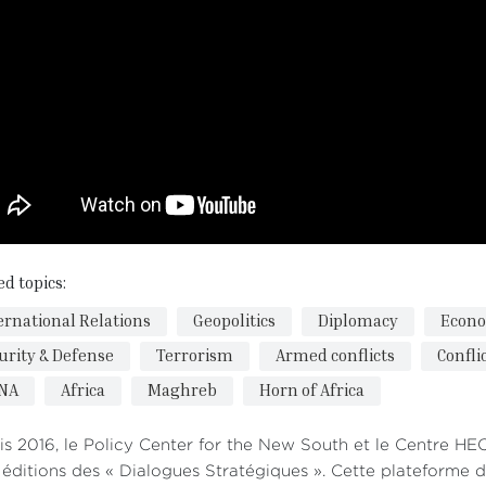
ed topics:
ernational Relations
Geopolitics
Diplomacy
Econ
urity & Defense
Terrorism
Armed conflicts
Confli
NA
Africa
Maghreb
Horn of Africa
s 2016, le Policy Center for the New South et le Centre H
éditions des « Dialogues Stratégiques ». Cette plateforme d