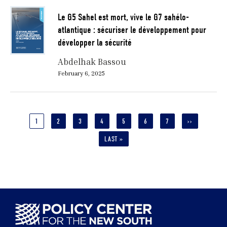
Le G5 Sahel est mort, vive le G7 sahélo-
atlantique : sécuriser le développement pour
développer la sécurité
Abdelhak Bassou
February 6, 2025
Pagination
CURRENT
1
PAGE
2
PAGE
3
PAGE
4
PAGE
5
PAGE
6
PAGE
7
NEXT
››
PAGE
PAGE
LAST
LAST »
PAGE