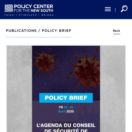
Skip
to
main
content
Back
PUBLICATIONS /
POLICY BRIEF