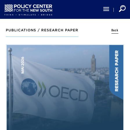
Skip
to
main
content
Back
PUBLICATIONS /
RESEARCH PAPER