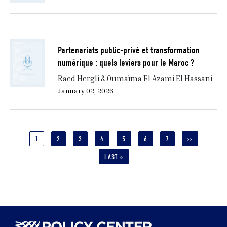
Partenariats public-privé et transformation
numérique : quels leviers pour le Maroc ?
Raed Hergli & Oumaïma El Azami El Hassani
January 02, 2026
Pagination
CURRENT
1
PAGE
2
PAGE
3
PAGE
4
PAGE
5
PAGE
6
PAGE
7
NEXT
››
PAGE
PAGE
LAST
LAST »
PAGE