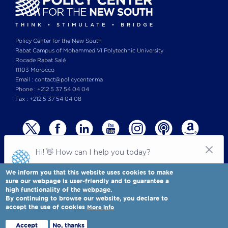
Policy Center for the New South
Rabat Campus of Mohammed VI Polytechnic University
Rocade Rabat Salé
11103 Morocco
Email : contact@policycenter.ma
Phone : +212 5 37 54 04 04
Fax : +212 5 37 54 04 08
We inform you that this website uses cookies to make
sure our webpage is user-friendly and to guarantee a
high functionality of the webpage.
© Copyright 2025 All rights reserved Policy Center for the New South
Legal notices
-
By continuing to browse our website, you declare to
Terms & Conditions
-
Privay Policy
accept the use of cookies
More info
Policy Center for the New South is a Moroccan think tank
Full view
Accept
No, thanks