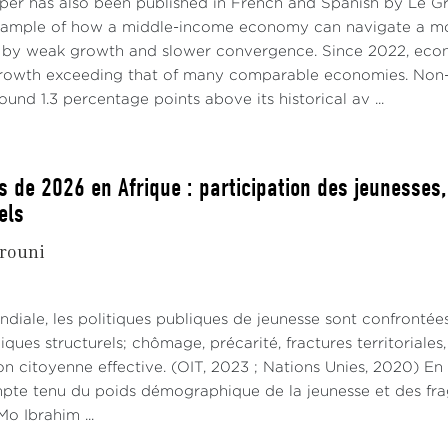
aper has also been published in French and Spanish by Le 
xample of how a middle-income economy can navigate a mo
 by weak growth and slower convergence. Since 2022, econo
growth exceeding that of many comparable economies. Non-
ound 1.3 percentage points above its historical av ...
s de 2026 en Afrique : participation des jeunesses
els
rouni
ndiale, les politiques publiques de jeunesse sont confrontée
ues structurels; chômage, précarité, fractures territoriale
on citoyenne effective. (OIT, 2023 ; Nations Unies, 2020) En
mpte tenu du poids démographique de la jeunesse et des fragi
o Ibrahim ...