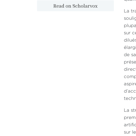
Read on Scholarvox
La tr
souli
plupa
sur c
dilué
élarg
de sa
prése
direc
compt
aspir
d’ac
techn
La st
premi
artif
sur l