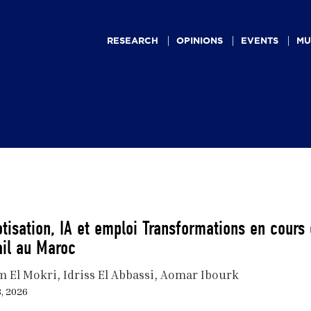
Main
navigation
RESEARCH
OPINIONS
EVENTS
MU
tisation, IA et emploi Transformations en cours 
ail au Maroc
m El Mokri
Idriss El Abbassi
Aomar Ibourk
, 2026