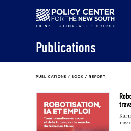
Skip
to
main
content
Publications
PUBLICATIONS /
BOOK / REPORT
Robo
trav
Kari
June 8