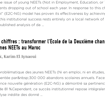
he issue of young NEETs (Not in Employment, Education, or T
nts dropping out of school each year. In response to this 
” (E2C-NG) model has proven its effectiveness by achievin
his institutional success rests entirely on a local network of
ublished analysis of da ...
 chiffres : transformer l’École de la Deuxième chan
unes NEETs au Maroc
k
Karim El Aynaoui
problématique des jeunes NEETs (Ni en emploi, ni en études,
imentée par&nbsp;300 000 abandons scolaires annuels. Face à
ce nouvelle génération (E2C-NG) a démontré sa pertinence 
e 81 %.Cependant, ce succès institutionnel repose intégraleme
alyse inédite des donné ...