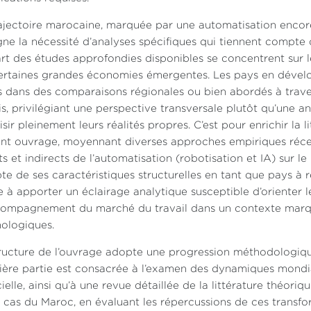
ajectoire marocaine, marquée par une automatisation encor
gne la nécessité d’analyses spécifiques qui tiennent compte 
rt des études approfondies disponibles se concentrent sur 
ertaines grandes économies émergentes. Les pays en dével
s dans des comparaisons régionales ou bien abordés à trave
is, privilégiant une perspective transversale plutôt qu’une 
isir pleinement leurs réalités propres. C’est pour enrichir la 
nt ouvrage, moyennant diverses approches empiriques récen
ts et indirects de l’automatisation (robotisation et IA) sur 
e de ses caractéristiques structurelles en tant que pays à re
e à apporter un éclairage analytique susceptible d’orienter le
compagnement du marché du travail dans un contexte marqu
ologiques.
ructure de l’ouvrage adopte une progression méthodologique
ère partie est consacrée à l’examen des dynamiques mondiale
icielle, ainsi qu’à une revue détaillée de la littérature théori
e cas du Maroc, en évaluant les répercussions de ces transfor