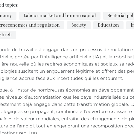
ed topics:
onomy
Labour market and human capital
Sectorial po
roeconomics and regulation
Society
Education
I
ghreb
nde du travail est engagé dans un processus de mutation s
trielle, portée par l’intelligence artificielle (IA) et la robo
 ère nouvelle où les repères économiques et sociaux se redéf
ologies suscitent un engouement légitime et offrent des pe
igilance accrue face aux incertitudes qui les entourent.
que, à l’instar de nombreuses économies en développement,
 niveaux d’automatisation que les pays industrialisés ou ce
estement déjà engagé dans cette transformation globale. La 
ologiques se propagent, combinée à l’ouverture croissante 
haînes de valeur mondiales, entraîne des changements de plu
ture de l’emploi, tout en engendrant une recomposition pro
fications requises.