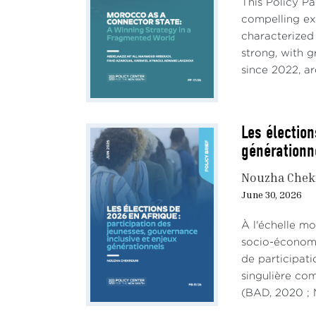
This Policy P
compelling e
characterized
strong, with 
since 2022, ar
Les élection
générationn
Nouzha Chek
June 30, 2026
À l'échelle mo
socio-économiq
de participati
singulière co
(BAD, 2020 ; M