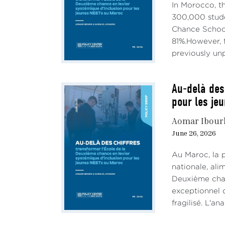
In Morocco, t
300,000 stude
Chance School
81%.However, t
previously unp
Au-delà des
pour les je
Aomar Ibour
June 26, 2026
Au Maroc, la 
nationale, al
Deuxième chan
exceptionnel d
fragilisé. L'an