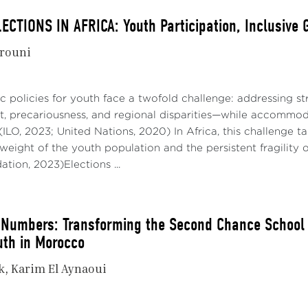
ECTIONS IN AFRICA: Youth Participation, Inclusive
rouni
lic policies for youth face a twofold challenge: addressing 
 precariousness, and regional disparities—while accommoda
 (ILO, 2023; United Nations, 2020) In Africa, this challenge 
eight of the youth population and the persistent fragility 
tion, 2023)Elections ...
Numbers: Transforming the Second Chance School in
uth in Morocco
k
Karim El Aynaoui