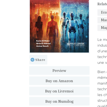
Relat
Ec
Mac
Ma
Le mo
indus
d’une
techn
Share
une v
Preview
Bien 
mêmes
Buy on Amazon
manif
techn
Buy on Livremoi
les c
Buy on Numilog
struc
quali