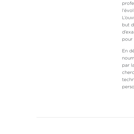
profe
l’évo
L’ouv
but d
d’exa
pour
En dé
nourr
par l
cherc
techn
pers