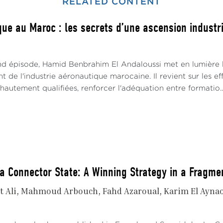
RELATED CONTENT
ue au Maroc : les secrets d’une ascension industrie
d épisode, Hamid Benbrahim El Andaloussi met en lumière le
de l'industrie aéronautique marocaine. Il revient sur les e
utement qualifiées, renforcer l'adéquation entre formatio..
a Connector State: A Winning Strategy in a Fragme
t Ali
Mahmoud Arbouch
Fahd Azaroual
Karim El Ayna