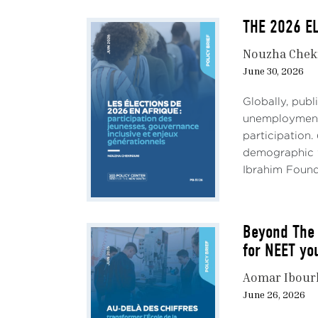
THE 2026 EL
Nouzha Chek
June 30, 2026
Globally, pub
unemployment,
participation.
demographic w
Ibrahim Founda
Beyond The 
for NEET yo
Aomar Ibour
June 26, 2026