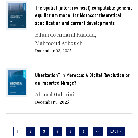
The spatial (interprovincial) computable general
equilibrium model for Morocco: theoretical
specification and current developments
Eduardo Amaral Haddad
Mahmoud Arbouch
December 22, 2025
Uberization” in Morocco: A Digital Revolution or
an Imported Mirage?
Ahmed Ouhnini
December 5, 2025
Pagination
CURRENT
1
PAGE
2
PAGE
3
PAGE
4
PAGE
5
PAGE
6
NEXT
››
LAST
LAST »