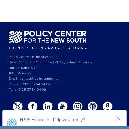
PAGE
PAGE
PAGE
Policy Center for the New South
Rabat Campus of Mohammed VI Polytechnic University
Rocade Rabat Salé
11103 Morocco
Email : contact@policycenter.ma
Phone : +212 5 37 54 04 04
Fax : +212 5 37 54 04 08