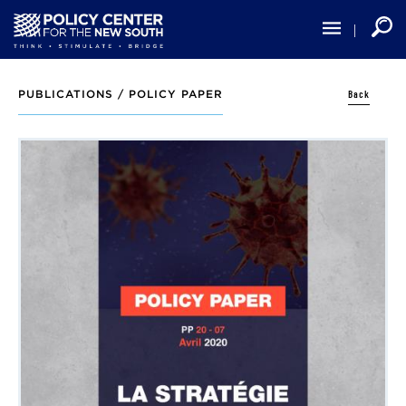
Skip
to
main
content
Back
PUBLICATIONS /
POLICY PAPER