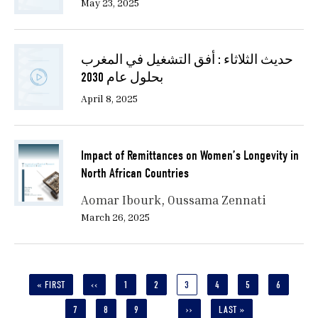
May 23, 2025
حديث الثلاثاء : أفق التشغيل في المغرب
بحلول عام 2030
April 8, 2025
Impact of Remittances on Women’s Longevity in
North African Countries
Aomar Ibourk
Oussama Zennati
March 26, 2025
Pagination
FIRST
« FIRST
PREVIOUS
‹‹
PAGE
1
PAGE
2
CURRENT
3
PAGE
4
PAGE
5
PAGE
6
PAGE
PAGE
PAGE
PAGE
7
PAGE
8
PAGE
9
NEXT
››
LAST
LAST »
…