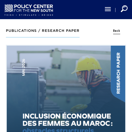
Skip
to
main
content
Back
PUBLICATIONS /
RESEARCH PAPER