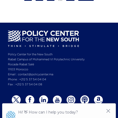
PAGE
PAGE
Policy Center for the New South
Rabat Campus of Mohammed VI Polytechnic University
Rocade Rabat Salé
11103 Morocco
Email : contact@policycenter.ma
Phone : +212 5 37 54 04 04
Fax : +212 5 37 54 04 08