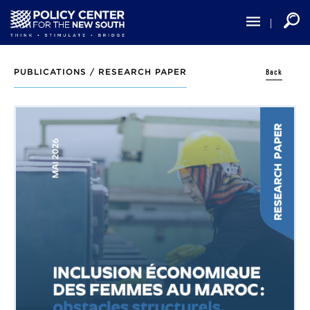
Skip
to
main
content
Back
PUBLICATIONS /
RESEARCH PAPER