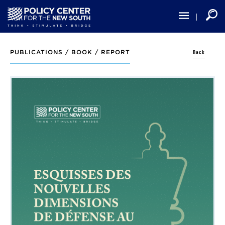
Skip
to
main
content
Back
PUBLICATIONS /
BOOK / REPORT