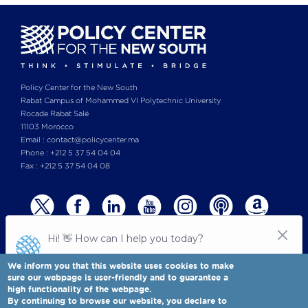
Policy Center for the New South
Rabat Campus of Mohammed VI Polytechnic University
Rocade Rabat Salé
11103 Morocco
Email : contact@policycenter.ma
Phone : +212 5 37 54 04 04
Fax : +212 5 37 54 04 08
We inform you that this website uses cookies to make
sure our webpage is user-friendly and to guarantee a
high functionality of the webpage.
© Copyright 2025 All rights reserved Policy Center for the New South
Legal notices
-
By continuing to browse our website, you declare to
Terms & Conditions
-
Privay Policy