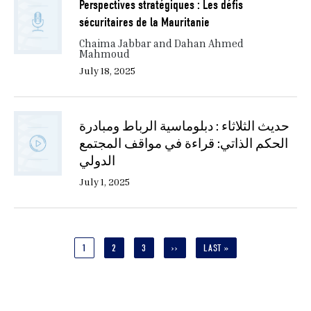
Perspectives stratégiques : Les défis
sécuritaires de la Mauritanie
Chaima Jabbar and Dahan Ahmed
Mahmoud
July 18, 2025
حديث الثلاثاء : دبلوماسية الرباط ومبادرة
الحكم الذاتي: قراءة في مواقف المجتمع
الدولي
July 1, 2025
Pagination
CURRENT
1
PAGE
2
PAGE
3
NEXT
››
LAST
LAST »
PAGE
PAGE
PAGE