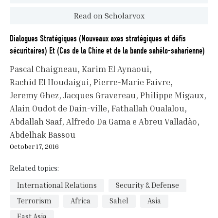
Read on Scholarvox
Dialogues Stratégiques (Nouveaux axes stratégiques et défis
sécuritaires) Et (Cas de la Chine et de la bande sahélo-saharienne)
Pascal Chaigneau
Karim El Aynaoui
Rachid El Houdaigui
Pierre-Marie Faivre
Jeremy Ghez
Jacques Gravereau
Philippe Migaux
Alain Oudot de Dain-ville
Fathallah Oualalou
Abdallah Saaf
Alfredo Da Gama e Abreu Valladão
Abdelhak Bassou
October 17, 2016
Related topics:
International Relations
Security & Defense
Terrorism
Africa
Sahel
Asia
East Asia