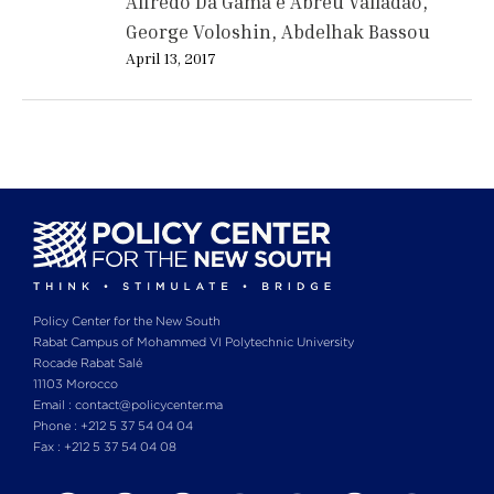
Alfredo Da Gama e Abreu Valladão
George Voloshin
Abdelhak Bassou
April 13, 2017
Policy Center for the New South
Rabat Campus of Mohammed VI Polytechnic University
Rocade Rabat Salé
11103 Morocco
Email : contact@policycenter.ma
Phone : +212 5 37 54 04 04
Fax : +212 5 37 54 04 08