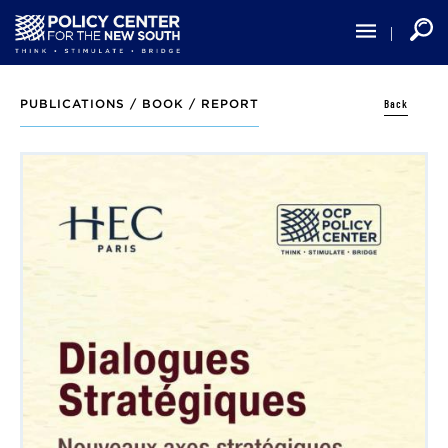
Skip
to
main
content
Back
PUBLICATIONS /
BOOK / REPORT