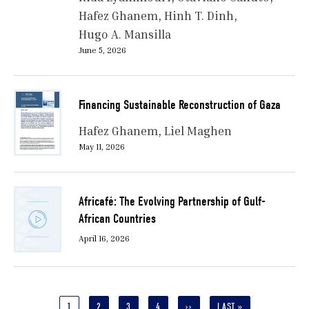
Hafez Ghanem
Hinh T. Dinh
Hugo A. Mansilla
June 5, 2026
Financing Sustainable Reconstruction of Gaza
Hafez Ghanem
Liel Maghen
May 11, 2026
Africafé: The Evolving Partnership of Gulf-
African Countries
April 16, 2026
Pagination
CURRENT
1
PAGE
2
PAGE
3
PAGE
4
NEXT
››
LAST
LAST »