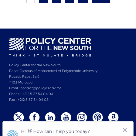
PAGE
PAGE
PAGE
Policy Center for the New South
Rabat Campus of Mohammed VI Polytechnic University
Rocade Rabat Salé
11103 Morocco
Email : contact@policycenter.ma
Phone : +212 5 37 54 04 04
Fax : +212 5 37 54 04 08