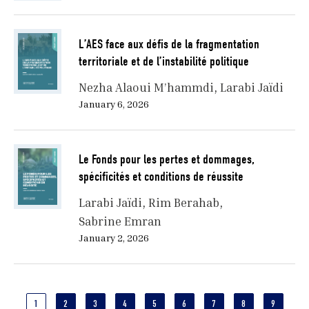
L’AES face aux défis de la fragmentation
territoriale et de l’instabilité politique
Nezha Alaoui M’hammdi
Larabi Jaïdi
January 6, 2026
Le Fonds pour les pertes et dommages,
spécificités et conditions de réussite
Larabi Jaïdi
Rim Berahab
Sabrine Emran
January 2, 2026
Pagination
CURRENT
1
PAGE
2
PAGE
3
PAGE
4
PAGE
5
PAGE
6
PAGE
7
PAGE
8
PAGE
9