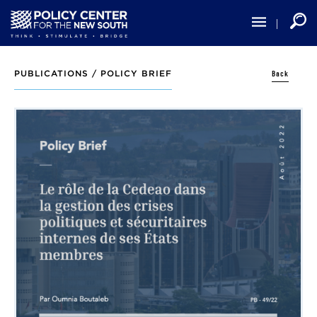
Skip
to
main
content
Back
PUBLICATIONS /
POLICY BRIEF