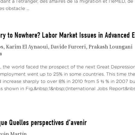
dant à l’étranger, des affaires de la migration et l’IeMED, d
aint du marché du travail espagnol.
s obstacle ...
re I : Évolution comparée du taux de chômage en Espagne 
ry to Nowhere? Labor Market Issues in Advanced E
os
Karim El Aynaoui
Davide Furceri
Prakash Loungani
8
 the world faced the prospect of the next Great Depression
employment went up to 25% in some countries. This time t
increase sharply to over 8% in 2010 from 5 ½ % in 2007 but 
 as shown in Fig.&nbsp;1&nbsp;(International Jobs Report&nbsp
ce : Eurostat, Enquête sur les forces de travail (EU-LFS
nes.
que Quelles perspectives d’avenir
gique de mise en conformité occupe une place centrale dan
Iván Martín
rant les personnes régularisées dans les dispositifs officie