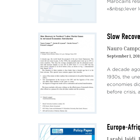
Marocains rési
contr
«&nbsp;lever le
Figu
Slow Recove
Nauro Camp
September 1, 201
A decade ago,
1930s, the un
economies did 
before crisis,
Sour
urbai
Europe-Afri
La lo
Larabi Jaïdi
intég