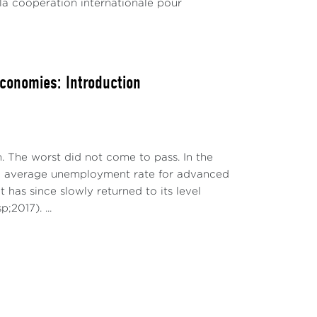
e la coopération internationale pour
et dans l’Union européenne (2019–2023).
conomies: Introduction
. The worst did not come to pass. In the
he average unemployment rate for advanced
has since slowly returned to its level
;2017). ...
), population active (15–64 ans), données
s le discours des autorités espagnoles. En
ls d’emploi et de sécurité sociale, la mesure