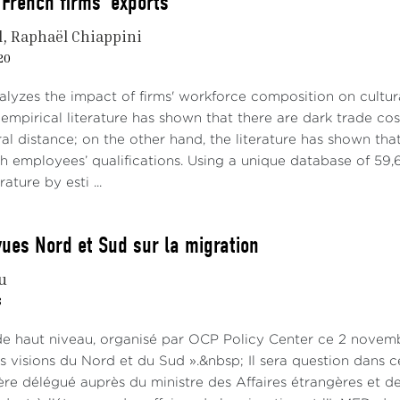
 French firms’ exports
t primordial de situer la décision de régularisation ado
ué par une amélioration soutenue du marché du travail, 
l
Raphaël Chiappini
stants. De fait, à la fin de l’année 2025, le taux de chômage
20
gnant un niveau inédit depuis la crise financière de 2008,
assé les 22 millions. Cette dynamique traduit une phase de 
analyzes the impact of firms' workforce composition on cult
rvée au cours de la décennie précédente et conforte l’id
 empirical literature has shown that there are dark trade c
e dans une capacité accrue d’absorption de main-d’œuvre, 
ral distance; on the other hand, the literature has shown tha
th employees’ qualifications. Using a unique database of 59
 amélioration agrégée masque toutefois des tensions durab
rature by esti ...
le fonctionnement repose historiquement sur une main-d’œ
ée. Dans ces segments, la présence de travailleurs migran
itue un élément structurel, antérieur à la décision de 20
vues Nord et Sud sur la migration
e un levier de transformation du marché du travail que 
u
re le décalage entre des pratiques économiques existantes et
8
raphique ci-dessous met en perspective cette améliorat
de haut niveau, organisé par OCP Policy Center ce 2 novemb
ge en Espagne à celle observée dans l’Union européenne en
les visions du Nord et du Sud ».&nbsp; Il sera question dans 
e progressive du chômage en Espagne depuis 2021 et le mai
ère délégué auprès du ministre des Affaires étrangères et d
ne européenne, soulignant le caractère à la fois conjonc