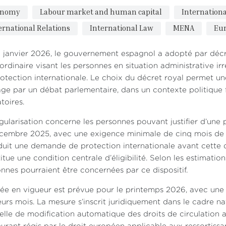
onomy
Labour market and human capital
Internationa
ernational Relations
International Law
MENA
Eu
 janvier 2026, le gouvernement espagnol a adopté par décr
ordinaire visant les personnes en situation administrative 
otection internationale. Le choix du décret royal permet u
ge par un débat parlementaire, dans un contexte politique f
toires.
gularisation concerne les personnes pouvant justifier d’une p
cembre 2025, avec une exigence minimale de cinq mois de r
duit une demande de protection internationale avant cette d
itue une condition centrale d’éligibilité. Selon les estimat
nnes pourraient être concernées par ce dispositif.
rée en vigueur est prévue pour le printemps 2026, avec un
eurs mois. La mesure s’inscrit juridiquement dans le cadre na
elle de modification automatique des droits de circulation 