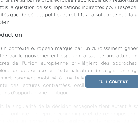
rant régis par le droit européen applicable aux ressortissan
fois la question de ses implications indirectes pour l’espac
ités que de débats politiques relatifs à la solidarité et à l
péen.
oduction
un contexte européen marqué par un durcissement générali
ée par le gouvernement espagnol a suscité une attention 
res de l’Union européenne privilégient des approches c
élération des retours et l’externalisation de la gestion mig
rument rarement mobilisé à une telle échelle depuis plus
FULL CONTENT
nté des lectures contrastées, oscillant entre interprétati
ons d’opportunisme politique.
it, la singularité de la décision espagnole tient autant à 
 un contexte de reprise économique et de recomposition 
crit dans un moment où les tensions sur le marché du tra
cateurs macroéconomiques. Elle se déploie également dans
rsé par des débats persistants sur la solidarité entre États