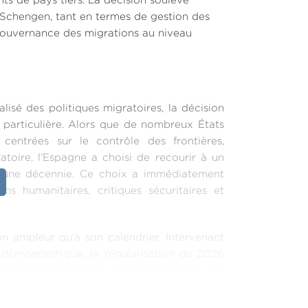
ts de pays tiers. La décision soulève
e Schengen, tant en termes de gestion des
a gouvernance des migrations au niveau
sé des politiques migratoires, la décision
particulière. Alors que de nombreux États
entrées sur le contrôle des frontières,
ratoire, l’Espagne a choisi de recourir à un
 d’une décennie. Ce choix a immédiatement
ons humanitaires, critiques sécuritaires et
son ampleur qu’à son calendrier. Intervenant
démographique, la régularisation de 2026
vail coexistent avec une amélioration des
 un environnement institutionnel européen
 membres, la répartition des responsabilités