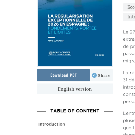
Ec
Int
Le 27
extra
de pr
passa
migra
La ré
Download PDF
Share
31 dé
intro
English version
const
perso
TABLE OF CONTENT
L’ent
plusi
Introduction
que t