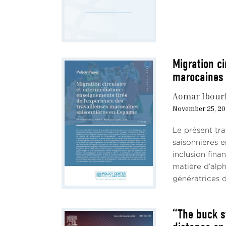
Sur l
de dé
compé
dépas
estim
Migration ci
indic
marocaines 
requi
Aomar Ibour
D’un 
November 25, 2
n’ent
Sche
Le présent tra
europ
saisonnières e
statu
inclusion fin
indir
matière d’alph
perti
génératrices d
de go
La r
“The buck s