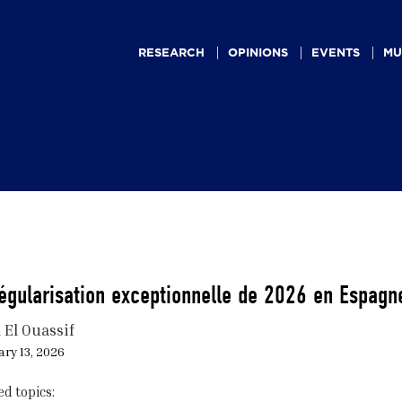
Main
navigation
RESEARCH
OPINIONS
EVENTS
MU
égularisation exceptionnelle de 2026 en Espagne
 El Ouassif
ry 13, 2026
ed topics: