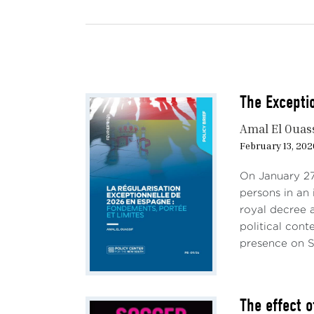
et la
Ainsi
jurid
autor
natio
The Excepti
L’ana
Amal El Ouas
juri
February 13, 202
régul
Elle 
On January 27
œuvre
persons in an 
Espag
royal decree 
political cont
En ce
presence on Sp
dans 
espac
The effect 
Repè