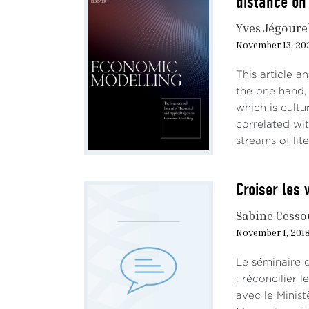
distance on
Il es
marq
Yves Jégoure
persi
November 13, 20
attei
a dép
This article 
obse
the one hand,
trouv
which is cultu
correlated wi
Cette
streams of lite
dont 
régul
const
Croiser les 
comm
Sabine Cesso
rédui
November 1, 201
Le g
Le séminaire 
chôma
: réconcilier 
baiss
avec le Minist
moyen