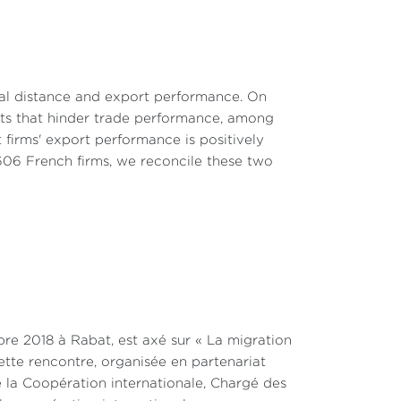
ptée dans le contexte économique du pays,
en dépit de ses déséquilibres structurels
 en Espagne est passé sous le seuil des 10 %,
 tandis que le nombre de personnes occupées
création d’emplois plus favorable que celle
ural distance and export performance. On
ée selon laquelle l’économie espagnole se
osts that hinder trade performance, among
y compris étrangère (Eurostat 2026).
t firms' export performance is positively
,606 French firms, we reconcile these two
les dans certaines branches de l’économie,
uvre faiblement protégée et partiellement
ts en situation administrative irrégulière
26. La régularisation apparaît ainsi moins
comme un mécanisme d’ajustement visant à
 le cadre juridique qui les encadre.
ion en comparant l’évolution du taux de
re 2018 à Rabat, est axé sur « La migration
tre 2019 et 2023. Il illustre à la fois la
cette rencontre, organisée en partenariat
ntien d’un différentiel structurel avec la
e la Coopération internationale, Chargé des
turellement favorable et structurellement