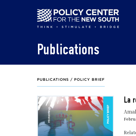
Skip
to
main
content
Publications
PUBLICATIONS /
POLICY BRIEF
La r
Amal
Februa
Relat