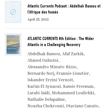
Atlantic Currents Podcast : Abdelhak Bassou et
l’Afrique des fossés
April 25, 2022
ATLANTIC CURRENTS 8th Edition : The Wider
Atlantic in a Challenging Recovery
Abdelhak Bassou
Afaf Zarkik
Ahmed Ouhnini
Alessandro Minuto-Rizzo
Bernardo Sorj
Frannie Léautier
Iskander Erzini Vernoit
Karim El Aynaoui
Kassie Freeman
Larabi Jaïdi
Mohammed Loulichki
Nathalie Delapalme
Nouzha Chekrouni
Otaviano Canuto