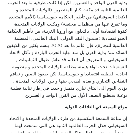
بداية القرن الواحد و العشرين. لكن إذا كانت ظرفية ما بعد الحرب
العالمية الثانية قد مكنت كبار المنتصرين (الولايات المتحدة و
الاتحاد السوفياتي) من تأطير الحكامة جيوسياسيا (الأمم المتحدة
وما تفرع عنها من منظمات مختصة) ومكنت الولايات المتحدة،
كقوة اقتصادية أولى بالتعاون مع أوروبا الغربية، من تأطير الحكامة
الجيواقتصادية (صندوق النقد الدولي، البنك العالمي، المنظمة
العالمية للتجارة)، فإن عالم ما بعد 2020 يتسم بكثير من اللايقين
السائد منذ بداية القرن بل منذ نهاية الحرب الباردة و تآكل الاتحاد
السوفياتي. و المعروف أن العالم قد عاش طوال الثمانينات و
التسعينات تحت لواء هيمنة مطلقة للولايات المتحدة و منظومة
احادية القطبية اقتصاديا و جيوسياسيا. لكن صعود الصين و تفاقم
التطاحن التجاري و بعده الصحي بينها و بين الولايات المتحدة ،
يؤدي اليوم الى انبثاق تباري متميز و جديد في إطار ثنائية قطبية
نوعية ستطبع النصف الأول من القرن الواحد و العشرين.
موقع السمعة في العلاقات الدولية
إن مناعة السمعة المكتسبة من طرف الولايات المتحدة و الاتحاد
السوفياتي خلال الحرب العالمية الثانية هي التي سمحت لهما
بوضع أسس تدبير العالم خلال النصف الثاني من القرن العشرين.