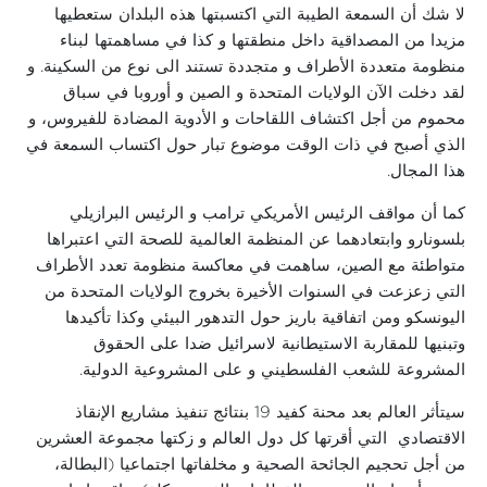
لا شك أن السمعة الطيبة التي اكتسبتها هذه البلدان ستعطيها
مزيدا من المصداقية داخل منطقتها و كذا في مساهمتها لبناء
منظومة متعددة الأطراف و متجددة تستند الى نوع من السكينة. و
لقد دخلت الآن الولايات المتحدة و الصين و أوروبا في سباق
محموم من أجل اكتشاف اللقاحات و الأدوية المضادة للفيروس، و
الذي أصبح في ذات الوقت موضوع تبار حول اكتساب السمعة في
هذا المجال.
كما أن مواقف الرئيس الأمريكي ترامب و الرئيس البرازيلي
بلسونارو وابتعادهما عن المنظمة العالمية للصحة التي اعتبراها
متواطئة مع الصين، ساهمت في معاكسة منظومة تعدد الأطراف
التي زعزعت في السنوات الأخيرة بخروج الولايات المتحدة من
اليونسكو ومن اتفاقية باريز حول التدهور البيئي وكذا تأكيدها
وتبنيها للمقاربة الاستيطانية لاسرائيل ضدا على الحقوق
المشروعة للشعب الفلسطيني و على المشروعية الدولية.
سيتأثر العالم بعد محنة كفيد 19 بنتائج تنفيذ مشاريع الإنقاذ
الاقتصادي التي أقرتها كل دول العالم و زكتها مجموعة العشرين
من أجل تحجيم الجائحة الصحية و مخلفاتها اجتماعيا (البطالة،