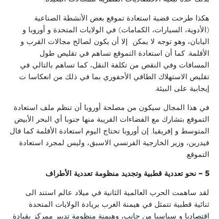
هكذا طرحت قضية استعادة تموقع بعض الأنشطة الصناعية
(الأدوية، السيارات، الكمامات) في الولايات المتحدة و أوروبا و
اليابان، وهو توجه لا يمكن إلا أن يكون لصالح مجالات القرب و
الأقلمة. كما أن استعادة التموقع تساهم في تقليص طول
المسافات وفي النقص من تكلفة النقل، كما تساهم بالتالي في
تقليص الاستهلاك الطاقي الأحفوري بما في ذلك من انعكاسا ت
إيجابية على البيئة.
في هذا المجال سيكون من مصلحة أوروبا أن تنظم ملف استعادة
التموقع بتشارك مع الفضاءات القريبة منها جنوبا أي البحر الأبيض
المتوسط و إفريقيا. إن أوروبا تحتاج اليوم استعادة الأقلمة كما قال
فيدرين، وزير الخارجية الفرنسي الاسبق، وليس لمجرد استعادة
التموقع.
5 –
نحو تعددية قطبية وتجديد منظومة تعددية الأطراف
لقد ساهمت الحرب العالمية الثانية في ميلاد عالم استند الى
ثنائية قطبية تتمثل في هيمنة الغرب بريادة الولايات المتحدة
اقتصاديا و سياسيا من جانب، وهيمنة منظومة تدبير ممركز بقيادة