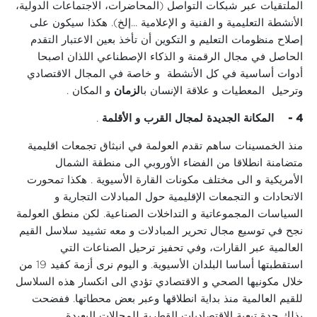
الملتقيات عبر شبكات التواصل (المحاضرات، الاجتماعات الدولية،
الأنشطة التعليمية و الفنية و الإعلامية ...إلخ). هكذا سيكون على
إصلاح منظومات التعليم و التكوين أن تأخذ بعين الاعتبار التقدم
الحاصل في مجال الرقمنة و الذكاء الإصطناعي اللذان اصبحا
أدوات أساسية في كل الأنشطة و خاصة في المجال الاقتصادي
وترحيل المعطيات و علاقة الإنسان با
لزمان
و المكان .
4 -
المكانة الجديدة لمجال القرب و الأقلمة
.
منذ الخمسينات ساهم تقدم العولمة في انبثاق تجمعات اقليمية
متضامنة انطلاقا من الفضاء الأوروبي الى منطقة الشمال
الأمريكية و الى مختلف مكونات القارة الأسيوية . هكذا تمحورت
الاتحادات و التجمعات الإقليمية حول المبادلات التجارية و
السياسات المجموعاتية و التداخلات الصناعية. لكن منطق العولمة
نجح في توسيع مجال تحرير المبادلات و معه تشييد سلاسل القيم
العالمية عبر القارات، وفي تحفيز ترحيل الصناعات التي
استقطبتها أساسا البلدان الأسيوية. و اليوم نرى أزمة كفيد 19 من
خلال مكونيها الصحي و الاقتصادي تؤدي الى انكسار هذه السلاسل
للقيم العالمية منذ بداية انطلاقها وعبر بعض محطاتها. ففضحت
بذلك حدة تبعية الاقتصاديات القطرية للمجالات البعيدة.