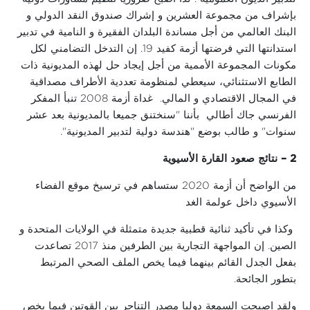
بإشراف من مجموعة العشرين و إشراك صندوق النقد الدولي و
البنك العالمي من أجل مساندة البلدان الفقيرة و النامية في تدبير
استدانتها التي فرضتها أزمة كفيد 19. إن التدخل التضامني لكل
مكونات المجموعة الأممية من أجل إيجاد حل لهذه المديونية ذات
الطابع الاستثنائي، سيعطي لمنظومة تعددية الأطراف مصداقية
في المجال الاقتصادي و المالي. غداة أزمة 2008 تنبأ المفكر
الفرنسي جاك أطالي بأننا "سنختنق جميعا بالمديونية بعد عشر
سنوات" و طالب بوضع "هندسة دولية لتدبير المديونية".
2 –
نتائج صعود القارة الأسيوية
من الواضح أن أزمة 2020 ستساهم في ترسيخ موقع الفضاء
الأسيوي داخل عولمة الغد
وكذا في تأكيد ثنائية قطبية جديدة متمثلة في الولايات المتحدة و
الصين. إن المواجهة التجارية بين الطرفين منذ 2017 تصاعدت
بفعل الجدل القائم بينهما فيما يخص الملف الصحي المرتبط
بتطور الجائحة.
ولقد اصبحت السمعة دوليا مصدر التناحر بين القوتين فيما يخص