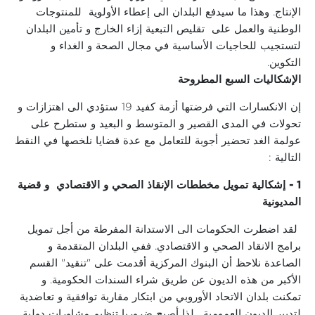
الإنتاج. وهذا ما سيدفع البلدان الى إعطاء الأولوية للمنتوجات
الوطنية والعمل على تقليص التبعية إزاء الخارج و تأمين البلدان
لتستجيب للحاجيات الأساسية في مجال الصحة و الغداء و
التكوين.
الإشكاليات السبع المطروحة
إن الانكسارات التي فرضتها أزمة كفيد 19 ستؤدي الى اهتزازات و
تحولات في المدى القصير و المتوسط و البعيد و ستطرح على
عولمة الغد تحضير أجوبة للتعامل مع عدة قضايا نلخصها في النقط
التالية :
1 -
إشكالية تمويل مخططات الإنقاذ الصحي و الاقتصادي و قضية
المديونية
لقد اضطرت الحكومات الى الاستدانة المفرطة من أجل تمويل
برامج الانقاد الصحي و الاقتصادي. ففي البلدان المتقدمة و
الصاعدة نلاحظ أن البنوك المركزية أقدمت على "تنقيد" القسم
الأكبر من هذه الديون عن طريق شراء السندات الحكومية. و
تمكنت بلدان الاتحاد الأوروبي من ابتكار مقاربة توافقية و تعاضدية
لتدبير الديون العمومية . لذا أصبح ضروريا تنظيم مشاورات دولية