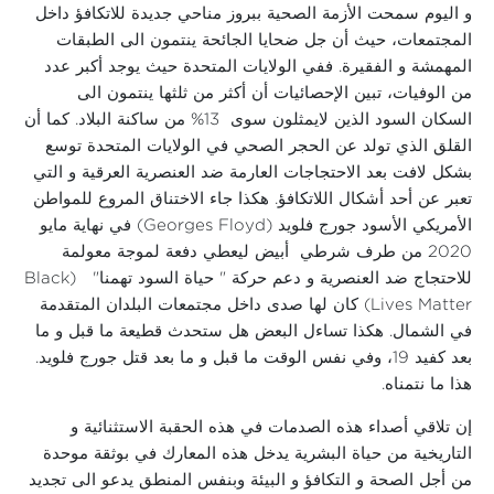
و اليوم سمحت الأزمة الصحية ببروز مناحي جديدة للاتكافؤ داخل
المجتمعات، حيث أن جل ضحايا الجائحة ينتمون الى الطبقات
المهمشة و الفقيرة. ففي الولايات المتحدة حيث يوجد أكبر عدد
من الوفيات، تبين الإحصائيات أن أكثر من ثلثها ينتمون الى
السكان السود الذين لايمثلون سوى 13% من ساكنة البلاد. كما أن
القلق الذي تولد عن الحجر الصحي في الولايات المتحدة توسع
بشكل لافت بعد الاحتجاجات العارمة ضد العنصرية العرقية و التي
تعبر عن أحد أشكال اللاتكافؤ. هكذا جاء الاختناق المروع للمواطن
الأمريكي الأسود جورج فلويد (Georges Floyd) في نهاية مايو
2020 من طرف شرطي أبيض ليعطي دفعة لموجة معولمة
للاحتجاج ضد العنصرية و دعم حركة " حياة السود تهمنا" (Black
Lives Matter) كان لها صدى داخل مجتمعات البلدان المتقدمة
في الشمال. هكذا تساءل البعض هل ستحدث قطيعة ما قبل و ما
بعد كفيد 19، وفي نفس الوقت ما قبل و ما بعد قتل جورج فلويد.
هذا ما نتمناه.
إن تلاقي أصداء هذه الصدمات في هذه الحقبة الاستثنائية و
التاريخية من حياة البشرية يدخل هذه المعارك في بوثقة موحدة
من أجل الصحة و التكافؤ و البيئة وبنفس المنطق يدعو الى تجديد