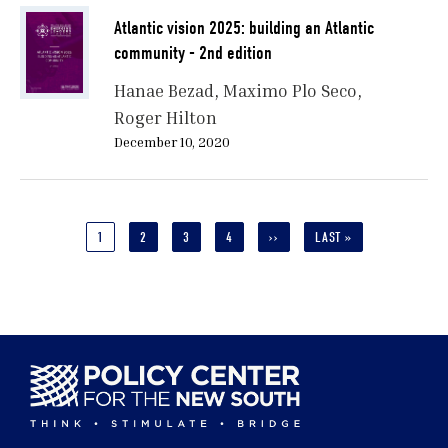
Atlantic vision 2025: building an Atlantic
community - 2nd edition
Hanae Bezad
Maximo Plo Seco
Roger Hilton
December 10, 2020
Pagination
CURRENT
1
PAGE
2
PAGE
3
PAGE
4
NEXT
››
LAST
LAST »
PAGE
PAGE
PAGE