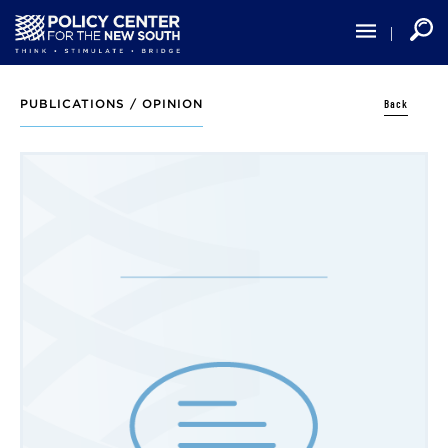
Skip
to
main
content
Back
PUBLICATIONS /
OPINION