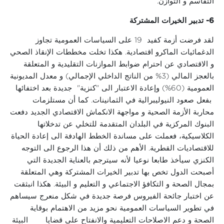
التقاسم و التوازن.
6-
تدبير الخيرات المشتركة
لقد فرضت أزمة كفيد 19 على السياسات العمومية تجاوز
الدغمائيات الماكرو اقتصادية. هكذا تخلت مخططات الإنقاذ الصحي
و الاقتصادي عن احترام ضوابط الموازنات التقليدية و المتعلقة
بالعجز المالي (3% من الناتج الداخلي الإجمالي) و معدل المديونية
العمومية (60%) وإعادة الاعتبار الى "كنزية" جديدة بعد اختفائها
بفعل صعود النيوليبرالية في الثمانينات. كما أن مستلزمات
محاربة الأزمة الصحية و مواجهة الانكماش الاقتصادي الجديد دفعت
البنوك المركزية في البلدان المتقدمة للتخلي عن تدخلاتها
الكلاسيكية، فعملت على مساندة الخطط الهادفة الى إعادة الحياة
للاقتصاديات القطرية. الأهم من ذلك أن هذا الرجوع الى التوجه
الكنزي سيأخذ طابعا نوعيا لأنه سيترجم بالعناية الجديدة التي
أصبحت الدول تخص بها تدبير الخيرات المشتركة وهي المتعلقة
بمجال الصحة و التكافؤ الاجتماعي و التعليم و البيئة. هكذا انبثقت
عن اختبار جائحة الفيروس فرصة جديدة في شكل منعرج سيساهم
في تطوير السياسات العمومية نحو مزيد من الاهتمام بوقاية
الصحة و دعم الاصلاحات التعليمية والانفتاح على قضايا البيئة