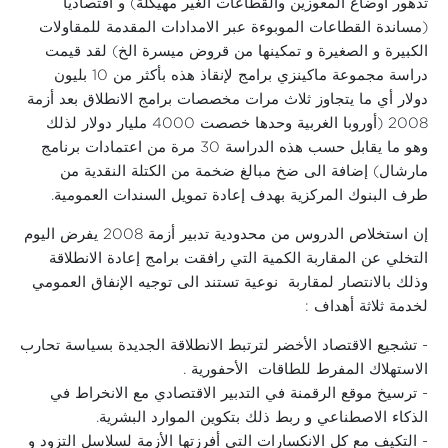
تدهور أوضاع المعوزين والقطاعات الغير مهيكلة) و اقتصاديا
(مساندة القطاعات الموبوءة عبر الامدادات المقدمة للمقاولات
الكبيرة و الصغيرة و تمكينها من قروض ميسرة الخ) لقد قيمت
دراسة مجموعة ماكينزي برامج لإنقاذ هذه بأكثر من 10 بليون
دولار أي ما يتجاوز ثلاث مرات مخصصات برامج الانطلاق بعد أزمة
2008 (أوروبا الغربية وحدها خصصت 4000 مليار دولار لذلك
وهو ما يقابل حسب هذه الدراسة 30 مرة من اعتمادات برنامج
مارشال) إضافة الى ضخ مبالغ ضخمة من الكتلة النقدية من
طرف البنوك المركزية بهدف إعادة تمويل السندات العمومية.
إن استخلاص الدروس من محدودية تدبير أزمة 2008 يفرض اليوم
التخلي عن المقاربة الكمية التي رافقت برامج إعادة الانطلاقة
وذلك بالانتصار لمقاربة نوعية تستند الى توجيه الإنفاق العمومي
لخدمة ثلاثة أهداف :
- تشجيع الاقتصاد الأخضر لترتبط الانطلاقة الجديدة بسياسة تحارب
الاستهلاك المفرط للطاقات الأحفورية .
- ترسيخ موقع الرقمنة في التدبير الاقتصادي مع الانخراط في
الذكاء الاصطناعي و ربط ذلك بتكوين الموارد البشرية.
- التكيف مع كل الانكسارات التي أفرزتها الأزمة لسلاسل التزود و