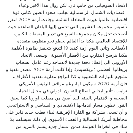
الاتحاد السوفياتي من جانب ثان. لكن زوال هذا الأخير وعياء
اقتصاديات الشمال الرأسمالية بجانب صعود الصين كثاني قوة
اقتصادية عالميا غيرت المعادلة القائمة. وجاءت أزمة 2008 لتفرز
تأسيس مجموعة العشرين التي تنتمي إليها البلدان الصاعدة حيث
أصبحت تحل مكان مجموعة السبع في تدبير المعيقات الكبيرة
للإقتصاد العالمي. هكذا بدأ العالم يخطو نحو منظومة متعددة
الأقطاب. وتأتي اليوم أزمة كفيد 19 لتدفع بتحفيز ظاهرة الأقلمة.
هكذا يترسخ التقارب بين الأقطار الأسيوية ; ويسعى الاتحاد
الأوروبي الى إعطاء دفعة جديدة لاندماجه رغم عامل انسحاب
بريطانيا العظمى (بريكسيت). وإذا كانت أزمة 2008 مصدر تغذية و
تشجيع للتيارات الشعبوية و كذا لتراجع مقاربة تعددية الأطراف،
فإن أزمة 2020 سيكون لها، رغم مواقف الرئيس الأمريكي
ترامب، تأثير ايجابي لصالح التعاون الدولي في مجال الحماية
الصحية و الاهتمام بالبيئة. لقد أصبح من مصلحة أوروبا كما سبق
القول تطوير مسار اندماجها الاقتصادي و السياسي و الاستراتيجي
و أن تسعى بشراكة مع القارة الإفريقية لبناء قطب جديد قادر على
مخاطبة أمريكا الشمالية و الفضاء الأسيوي. إن ذلك سيساهم بلا
شك في انخراط العولمة ضمن مسار جديد يتسم بالمزيد من