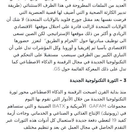
العديد من الملفات المطروحة في هذا الظرف الاستثنائي (طريقة
تدبير الكارثة الصحية و التي أضيف لها قضية العنصرية التي
فرضت نفسها بعد مقتل جورج فلويد بالولايات المتحدة) لا شك أن
الولايات المتحدة لازالت قادرة على احتلال موقعها الاقتصادي
الريادي و أكثر من ذلك موقعها الإستراتيجي. لكن الصين تسعى
الى توظيف مبادرتها حول "الحزام و الطريق" لتعزز حضورها
الاقتصادي بآسيا ثم إفريقيا و أوروبا. وكل المؤشرات تدل على أن
التباري الكبير بين الطرفين سينصب مستقبلا على التحكم في
التكنولوجيا الجديدة في مجال الرقمنة و الذكاء الاصطناعي كما
تدل على ذلك المعركة القائمة حول G5.
3 – الثورة التكنولوجية الجديدة
منذ بداية القرن اصبحت الرقمنة و الذكاء الاصطناعي محور ثورة
التكنولوجيا الجديدة من خلال الأدوار التي تقوم بها اليوم
مجموعات GAFAM الأمريكية و BATX الصينية و التي ستساهم
في (روبوتيك) الإنتاج الغذائي و الصناعي و الخدماتي. وجاءت أزمة
كفيد 19 لتعطي دفعة جديدة لاستعمال كل أدوات هذه الثورات عبر
التقدم الحاصل في مجال العمل عن بعد و تنظيم مختلف