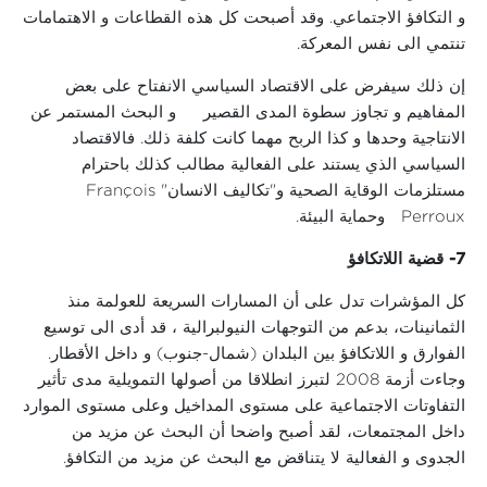
و التكافؤ الاجتماعي. وقد أصبحت كل هذه القطاعات و الاهتمامات
تنتمي الى نفس المعركة.
إن ذلك سيفرض على الاقتصاد السياسي الانفتاح على بعض
المفاهيم و تجاوز سطوة المدى القصير و البحث المستمر عن
الانتاجية وحدها و كذا الربح مهما كانت كلفة ذلك. فالاقتصاد
السياسي الذي يستند على الفعالية مطالب كذلك باحترام
مستلزمات الوقاية الصحية و"تكاليف الانسان" François
Perroux وحماية البيئة.
7-
قضية اللاتكافؤ
كل المؤشرات تدل على أن المسارات السريعة للعولمة منذ
الثمانينات، بدعم من التوجهات النيولبرالية ، قد أدى الى توسيع
الفوارق و اللاتكافؤ بين البلدان (شمال-جنوب) و داخل الأقطار.
وجاءت أزمة 2008 لتبرز انطلاقا من أصولها التمويلية مدى تأثير
التفاوتات الاجتماعية على مستوى المداخيل وعلى مستوى الموارد
داخل المجتمعات، لقد أصبح واضحا أن البحث عن مزيد من
الجدوى و الفعالية لا يتناقض مع البحث عن مزيد من التكافؤ.