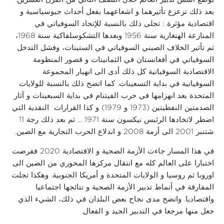
بعد ذلك تزعزع تأثيرهما و اشعاعهما بفعل أحداث جيوسياسية و
اقتصادية مؤثرة : تجلى ذلك بالنسبة للإتحاد السوفياتي في
المنازعة الهنغارية سنة 1956 وبعدها التشكوسلفاكية سنة 1968،
ثم تأثير الخلاف الصيني السوفياتي في الستينات، وفشل التدخل
السوفياتي في أفغانستان في الثمانينات و قصور المنظومة
الاقتصادية السوفياتية كل ذلك أدى الى انهيار المجموعة
السوفياتية في بداية التسعينات. كما اتضح ذلك بالنسبة للولايات
المتحدة بعد انهزامها في حرب الفيتنام في بداية السبعينات و آثار
الصدمتين النفطيتين (1973 و 1979) و كذا القرارات النقدية التي
اضطر لاتخادها الرئيس نيكسون سنة 1971 ... ثم بعد ذلك رجة 11
شتنبر 2001 الى أزمة 2008 و اندلاع الحرب التجارية مع الصين.
في هذا المسار جاءت الأزمة الصحية و الاقتصادية 2020 ففرضت
اختبارا على العالم كله مع انتقال مركزها المحوري من الصين الى
اوروبا ثم روسيا و الولايات المتحدة و أمريكا الجنوبية. وهكذا تجلت
المفارقة في أنماط تدبير الأزمة الصحية و نتائجها اجتماعيا
واقتصاديا. واتضح مدى نجاح بعض البلدان في ذلك، الشيء الذي
جعل منها مرجعا في التدبير الجيد و الفعال.