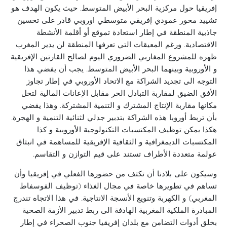
إفريقيا حول مركزية البحر الأبيض المتوسط. حيث يكون الهدف هو
تشييد محور عمودي إفريقي متوسطي اوروبي قادر على تحسين
جاذبية المنطقة في إطار استعادة تموقع أو أقلمة الأنشطة
الاقتصادية. ورغم المعيقات التي تعرفها المنطقة لن يدير المغرب
ظهره للمشروع المغاربي الضروري اليوم لصالح القارتين الإفريقية
و الأوروبية وبينهما البحر الأبيض المتوسط. يجب أن يفضي هذا
التوجه الى تجديد الشراكة مع الاتحاد الأوروبي في إطار تجاوز
الأفق الضيق لمقاربة التبادل الحر مقابل الإعانات المالية لتحل
مكانها مقاربة الإنتاج المشترك و التنمية المشتركة. وهذا يقضي
بأن تربط أوروبا هذه الشراكة بتدبير جدلي لثنائية التنمية و الهجرة.
هكذا يمكن توظيف المكتسبات التكنولوجية الأوروبية و كذا
المكتسبات الديمغرافية و الثقافية الإفريقية للمساهمة في انبثاق
عولمة متعددة الأطراف تستند على قيم التوازن و التقاسم.
وسيكون على بلادنا أن تكثف من حضورها الفعلي في إفريقيا وأن
تساهم في تطويرها خاصة في مجال الغذاء (توظيف الفوسفاط
المغربي) و الكهربة وتنويع الأنسجة الانتاجية. في هذا الاتجاه تندرج
المبادرة الملكية المغربية الهادفة الى ربط تدبير الأزمة الصحية
بخلق أدوات التضامن مع بلدان إفريقيا جنوب الصحراء في إطار