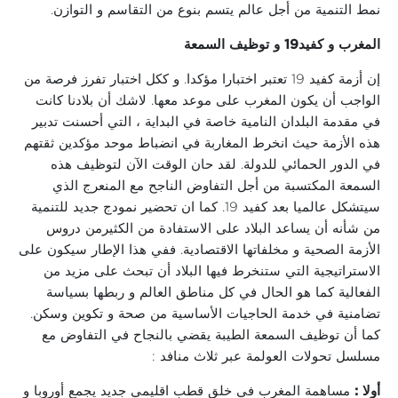
نمط التنمية من أجل عالم يتسم بنوع من التقاسم و التوازن.
المغرب و كفيد19 و توظيف السمعة
إن أزمة كفيد 19 تعتبر اختبارا مؤكدا. و ككل اختبار تفرز فرصة من
الواجب أن يكون المغرب على موعد معها. لاشك أن بلادنا كانت
في مقدمة البلدان النامية خاصة في البداية ، التي أحسنت تدبير
هذه الأزمة حيث انخرط المغاربة في انضباط موحد مؤكدين ثقتهم
في الدور الحمائي للدولة. لقد حان الوقت الآن لتوظيف هذه
السمعة المكتسبة من أجل التفاوض الناجح مع المنعرج الذي
سيتشكل عالميا بعد كفيد 19. كما ان تحضير نمودج جديد للتنمية
من شأنه أن يساعد البلاد على الاستفادة من الكثيرمن دروس
الأزمة الصحية و مخلفاتها الاقتصادية. ففي هذا الإطار سيكون على
الاستراتيجية التي ستنخرط فيها البلاد أن تبحث على مزيد من
الفعالية كما هو الحال في كل مناطق العالم و ربطها بسياسة
تضامنية في خدمة الحاجيات الأساسية من صحة و تكوين وسكن.
كما أن توظيف السمعة الطيبة يقضي بالنجاح في التفاوض مع
مسلسل تحولات العولمة عبر ثلاث منافد :
أولا :
مساهمة المغرب في خلق قطب اقليمي جديد يجمع أوروبا و