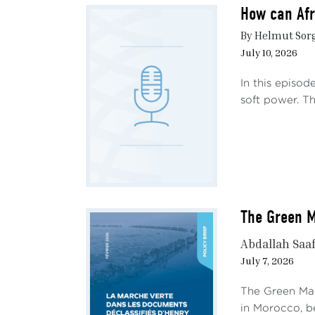
How can Afr
By Helmut Sorge
July 10, 2026
In this episod
soft power. Th
The Green M
Abdallah Saa
July 7, 2026
The Green Mar
in Morocco, be