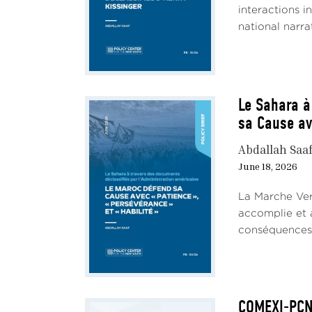
interactions i
national narrati
Le Sahara à
sa Cause av
Abdallah Saa
June 18, 2026
La Marche Ver
accomplie et 
conséquences m
COMEXI-PCNS