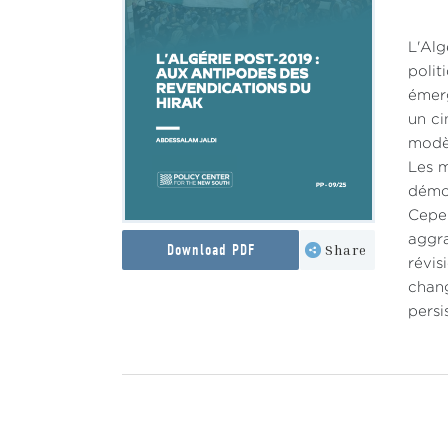
L'Alg
polit
émer
un ci
modè
Les m
démo
Cepen
aggra
Download PDF
Share
révi
chang
persi