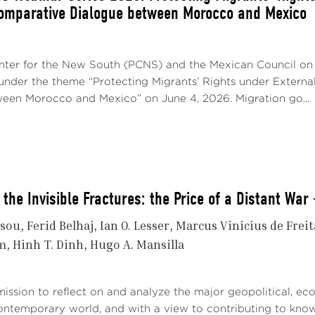
Comparative Dialogue between Morocco and Mexico
nter for the New South (PCNS) and the Mexican Council on
 under the theme “Protecting Migrants’ Rights under Extern
een Morocco and Mexico” on June 4, 2026. Migration go...
the Invisible Fractures: the Price of a Distant War
ssou
Ferid Belhaj
Ian O. Lesser
Marcus Vinicius de Freit
m
Hinh T. Dinh
Hugo A. Mansilla
mission to reflect on and analyze the major geopolitical, ec
ontemporary world, and with a view to contributing to kno