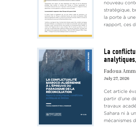
nouveau conte
stratégique, b
la porte à un
rapport, ces d
La conflict
analytiques,
Fadoua Amm
July 27, 2026
Cet article év
partir d’une d
travaux académ
Sahara ni à un
mécanismes de 