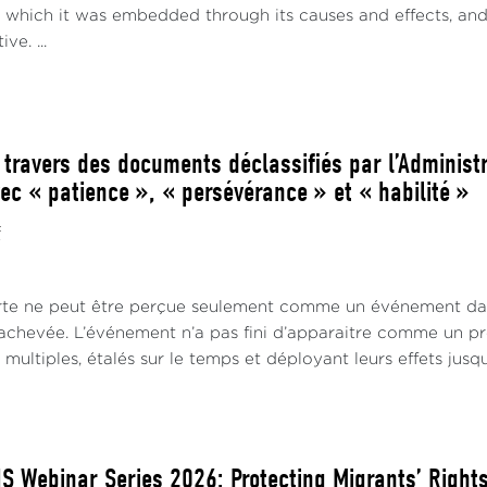
n which it was embedded through its causes and effects, and a
ve. ...
 travers des documents déclassifiés par l’Administ
ec « patience », « persévérance » et « habilité »
f
te ne peut être perçue seulement comme un événement daté
achevée. L’événement n’a pas fini d’apparaitre comme un pr
ultiples, étalés sur le temps et déployant leurs effets jusqu'à
 Webinar Series 2026: Protecting Migrants’ Rights