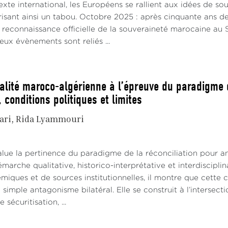
xte international, les Européens se rallient aux idées de s
risant ainsi un tabou. Octobre 2025 : après cinquante ans de
e reconnaissance officielle de la souveraineté marocaine a
eux évènements sont reliés ...
ualité maroco-algérienne à l’épreuve du paradigme d
 conditions politiques et limites
ari
Rida Lyammouri
alue la pertinence du paradigme de la réconciliation pour an
émarche qualitative, historico-interprétative et interdiscipl
iques et de sources institutionnelles, il montre que cette co
 simple antagonisme bilatéral. Elle se construit à l’interse
sécuritisation, ...