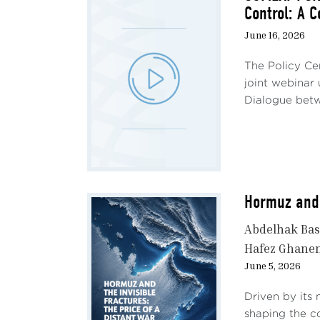
Control: A 
June 16, 2026
The Policy Ce
joint webinar
Dialogue betw
Hormuz and 
Abdelhak Ba
Hafez Ghane
June 5, 2026
Driven by its 
shaping the c