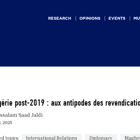
Main
navigation
RESEARCH
OPINIONS
EVENTS
MU
gérie post-2019 : aux antipodes des revendicati
ssalam Saad Jaldi
3, 2025
ed topics:
International Relations
Diplomacy
Maghr