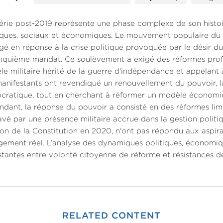
érie post-2019 représente une phase complexe de son histo
iques, sociaux et économiques. Le mouvement populaire du « H
gé en réponse à la crise politique provoquée par le désir 
nquième mandat. Ce soulèvement a exigé des réformes pro
le militaire hérité de la guerre d'indépendance et appelant 
anifestants ont revendiqué un renouvellement du pouvoir, l
cratique, tout en cherchant à réformer un modèle économ
dant, la réponse du pouvoir a consisté en des réformes limi
vé par une présence militaire accrue dans la gestion politiq
sion de la Constitution en 2020, n'ont pas répondu aux aspir
ement réel. L’analyse des dynamiques politiques, économique
stantes entre volonté citoyenne de réforme et résistances de
RELATED CONTENT