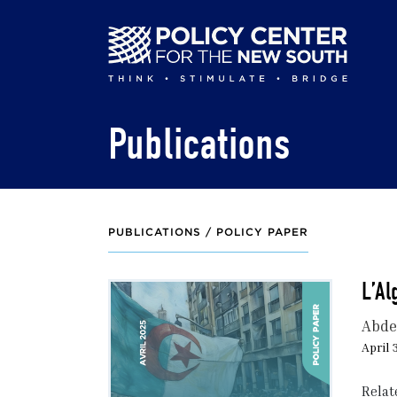
Skip
to
main
content
Publications
PUBLICATIONS /
POLICY PAPER
L’Al
Abde
April 
Relat