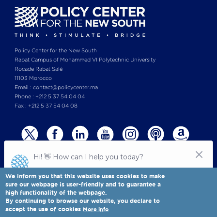
Policy Center for the New South
Rabat Campus of Mohammed VI Polytechnic University
Rocade Rabat Salé
11103 Morocco
Email : contact@policycenter.ma
Phone : +212 5 37 54 04 04
Fax : +212 5 37 54 04 08
We inform you that this website uses cookies to make
sure our webpage is user-friendly and to guarantee a
high functionality of the webpage.
© Copyright 2025 All rights reserved Policy Center for the New South
Legal notices
-
By continuing to browse our website, you declare to
Terms & Conditions
-
Privay Policy
accept the use of cookies
More info
Policy Center for the New South is a Moroccan think tank