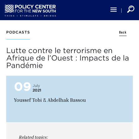
Skip
to
main
content
Back
PODCASTS
Lutte contre le terrorisme en
Afrique de l’Ouest : Impacts de la
Pandémie
09
July
2021
Youssef Tobi & Abdelhak Bassou
Related topics: