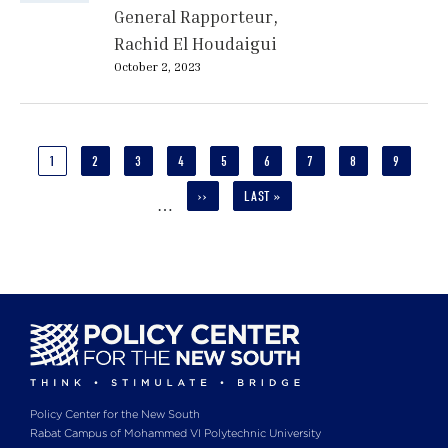
General Rapporteur
Rachid El Houdaigui
October 2, 2023
Pagination
CURRENT
1
PAGE
2
PAGE
3
PAGE
4
PAGE
5
PAGE
6
PAGE
7
PAGE
8
PAGE
9
PAGE
NEXT
››
LAST
LAST »
…
PAGE
PAGE
Policy Center for the New South
Rabat Campus of Mohammed VI Polytechnic University