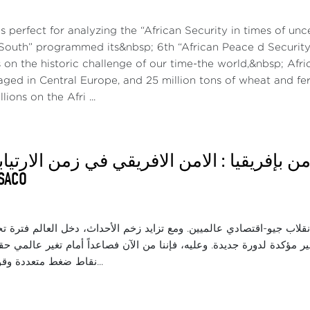
 perfect for analyzing the “African Security in times of unc
outh” programmed its&nbsp; 6th “African Peace d Securit
 on the historic challenge of our time-the world,&nbsp; Africa 
ged in Central Europe, and 25 million tons of wheat and fer
lions on the Afri ...
 بإفريقيا : الامن الافريقي في زمن الارتياب
 APSACO
ياسي وانقلاب جيو-اقتصادي عالميين. ومع تزايد زخم الأحداث، دخل العالم فتر
ق غير مؤكدة لدورة جديدة. وعليه، فإننا من الآن فصاعداً أمام تغير عالمي
نقاط ضغط متعددة وقوىً دافعة جيو-س...