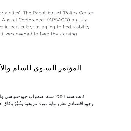
ertainties”. The Rabat-based “Policy Center
y Annual Conference” (APSACO) on July
in particular, struggling to find stability
tilizers needed to feed the starving
المؤتمر السنوي للسلم والأمن
كانت سنة 2021 سنة اضطراب جيو-س
وجيو-اقتصادي تعلن نهاية دورة تاريخية وتُنبِّؤ بآفا