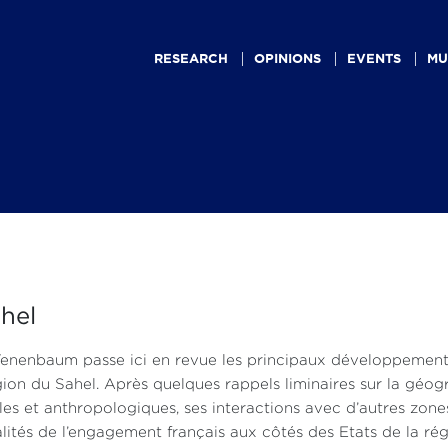
Main
navigation
RESEARCH
OPINIONS
EVENTS
MU
ahel
Tenenbaum passe ici en revue les principaux développements 
gion du Sahel. Après quelques rappels liminaires sur la géogr
les et anthropologiques, ses interactions avec d’autres zones
ités de l’engagement français aux côtés des Etats de la région