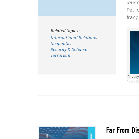
jour 
Pau d
franç
Related topics:
International Relations
Geopolitics
Security & Defense
Terrorism
Policy C
Far From Di