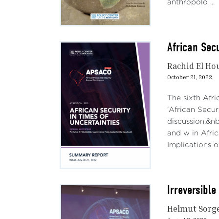
anthropolo ...
African Sec
Rachid El Ho
October 21, 2022
The sixth Afr
'African Secu
discussion.&nb
and w in Afri
Implications o
Irreversibl
Helmut Sorg