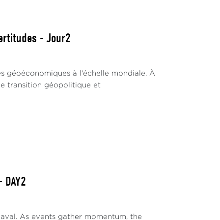
ertitudes - Jour2
les géoéconomiques à l'échelle mondiale. À
 transition géopolitique et
 - DAY2
eaval. As events gather momentum, the