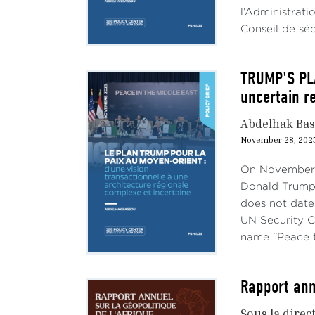
l’Administrati
Conseil de séc
TRUMP'S PLA
uncertain r
Abdelhak Ba
November 28, 202
On November 1
Donald Trump's
does not date 
UN Security Co
name ''Peace t
Rapport ann
Sous la direc