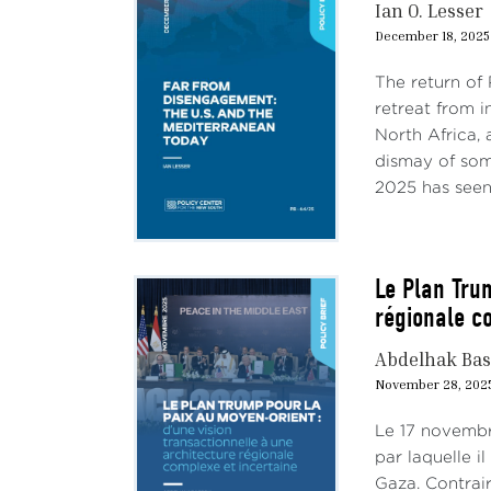
Ian O. Lesser
December 18, 2025
The return of
retreat from i
North Africa,
dismay of some
2025 has seen 
Le Plan Tru
régionale c
Abdelhak Ba
November 28, 202
Le 17 novembr
par laquelle i
Gaza. Contrai