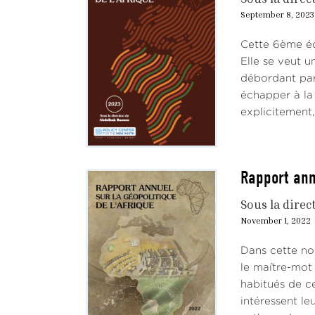
September 8, 2023
Cette 6ème éd
Elle se veut u
débordant par
échapper à l
explicitement, 
Rapport ann
Sous la direc
November 1, 2022
Dans cette nou
le maître-mot 
habitués de ce
intéressent le