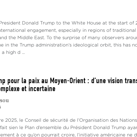
 President Donald Trump to the White House at the start of
nternational engagement, especially in regions of traditional
 and the Middle East. To the surprise of many observers aro
 in the Trump administration’s ideological orbit, this has n
a high d ...
mp pour la paix au Moyen-Orient : d’une vision tran
omplexe et incertaine
ssou
5
e 2025, le Conseil de sécurité de l’Organisation des Nation
l fait sien le Plan d’ensemble du Président Donald Trump ayan
rement à ce qu’on pourrait croire, l’initiative américaine n