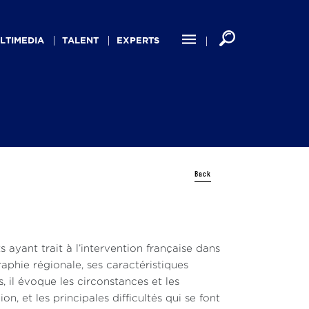
LTIMEDIA
TALENT
EXPERTS
Back
ayant trait à l’intervention française dans
aphie régionale, ses caractéristiques
, il évoque les circonstances et les
, et les principales difficultés qui se font