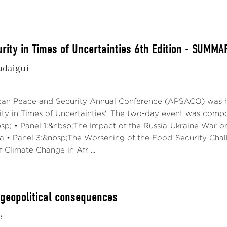
urity in Times of Uncertainties 6th Edition - SUMM
udaigui
ican Peace and Security Annual Conference (APSACO) was h
rity in Times of Uncertainties'. The two-day event was comp
sp; • Panel 1:&nbsp;The Impact of the Russia-Ukraine War on
ca • Panel 3:&nbsp;The Worsening of the Food-Security Chall
f Climate Change in Afr ...
e geopolitical consequences
e