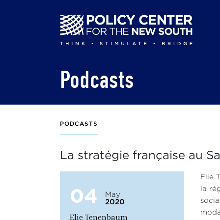
Skip
to
main
content
Podcasts
PODCASTS
La stratégie française au S
Elie 
04
la ré
May
socia
2020
modal
Elie Tenenbaum