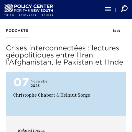
Skip
to
main
content
Back
PODCASTS
Crises interconnectées : lectures
géopolitiques entre l’Iran,
l’Afghanistan, le Pakistan et l’Inde
07
November
2025
Christophe Chabert & Helmut Sorge
Related topics: