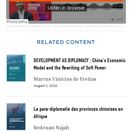
Policy Center for the New South
·
Crises interconnectées : lectures géopolitiques entre l’Iran, l’Afghanistan, le Pakistan et l’Inde
RELATED CONTENT
DEVELOPMENT AS DIPLOMACY : China’s Economic
Model and the Rewriting of Soft Power
Marcus Vinicius de Freitas
August 3, 2026
La para-diplomatie des provinces chinoises en
Afrique
Redouan Najah