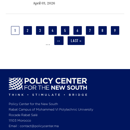
April 03, 2026
Pagination
CURRENT
1
PAGE
2
PAGE
3
PAGE
4
PAGE
5
PAGE
6
PAGE
7
PAGE
8
PAGE
9
PAGE
NEXT
››
LAST
LAST »
…
PAGE
PAGE
Policy Center for the New South
Rabat Campus of Mohammed VI Polytechnic University
Rocade Rabat Salé
11103 Morocco
Email : contact@policycenter.ma