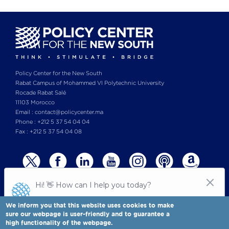
Policy Center for the New South
Rabat Campus of Mohammed VI Polytechnic University
Rocade Rabat Salé
11103 Morocco
Email : contact@policycenter.ma
Phone : +212 5 37 54 04 04
Fax : +212 5 37 54 04 08
We inform you that this website uses cookies to make
sure our webpage is user-friendly and to guarantee a
high functionality of the webpage.
© Copyright 2025 All rights reserved Policy Center for the New South
Legal notices
-