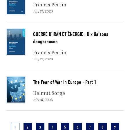
Francis Perrin
July 17, 2026
GUERRE D’IRAN ET ÉNERGIE : Dix liaisons
dangereuses
Francis Perrin
July 17, 2026
The Fear of War in Europe - Part 1
Helmut Sorge
July 15, 2026
Pagination
CURRENT
1
PAGE
2
PAGE
3
PAGE
4
PAGE
5
PAGE
6
PAGE
7
PAGE
8
PAGE
9