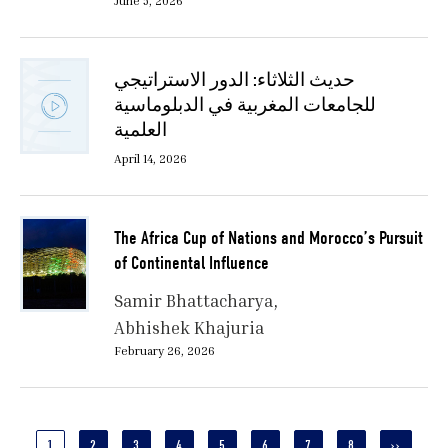
June 5, 2026
حديث الثلاثاء: الدور الاستراتيجي
للجامعات المغربية في الدبلوماسية
العلمية
April 14, 2026
The Africa Cup of Nations and Morocco’s Pursuit
of Continental Influence
Samir Bhattacharya
Abhishek Khajuria
February 26, 2026
Pagination
CURRENT
1
PAGE
2
PAGE
3
PAGE
4
PAGE
5
PAGE
6
PAGE
7
PAGE
8
NEXT
››