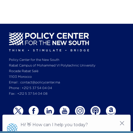
PAGE
PAGE
PAGE
Policy Center for the New South
Rabat Campus of Mohammed VI Polytechnic University
Rocade Rabat Salé
11103 Morocco
Email : contact@policycenter.ma
Phone : +212 5 37 54 04 04
Fax : +212 5 37 54 04 08