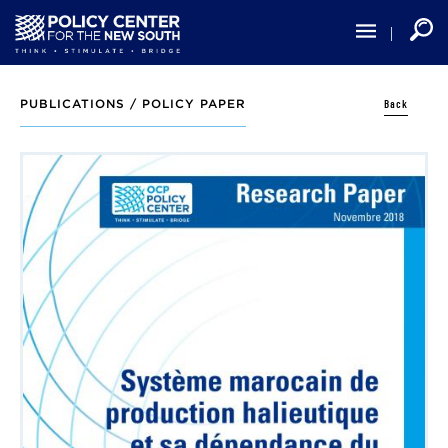
Skip
to
main
content
Back
PUBLICATIONS /
POLICY PAPER