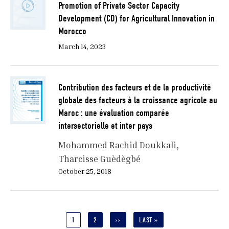
Promotion of Private Sector Capacity
Development (CD) for Agricultural Innovation in
Morocco
March 14, 2023
Contribution des facteurs et de la productivité
globale des facteurs à la croissance agricole au
Maroc : une évaluation comparée
intersectorielle et inter pays
Mohammed Rachid Doukkali
Tharcisse Guèdègbé
October 25, 2018
Pagination
CURRENT
1
PAGE
2
NEXT
››
LAST
LAST »