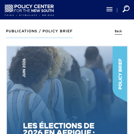
Skip
to
main
content
Back
PUBLICATIONS /
POLICY BRIEF