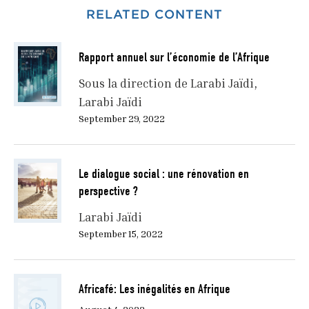
RELATED CONTENT
L'insertion professionnelle constitue le premier enjeu.
La transition entre formation et emploi est devenue
Rapport annuel sur l’économie de l’Afrique
plus longue, plus incertaine et plus sélective : le taux
de chômage des jeunes dépasse structurellement
Sous la direction de Larabi Jaïdi
celui des adultes dans un rapport de deux à trois.
Larabi Jaïdi
(OIT, 2023) Le décrochage scolaire précoce, la
September 29, 2022
précarité des premiers emplois et l'inadéquation des
formations aux besoins du marché du travail en sont
les principales expressions. (Banque mondiale, 2022)
Le dialogue social : une rénovation en
perspective ?
L'intelligence artificielle s'impose désormais comme
un facteur de transformation structurelle qui affecte
Larabi Jaïdi
les jeunesses de manière différenciée et accélérée. Les
September 15, 2022
emplois routiniers, souvent les premiers accessibles
aux jeunes peu qualifiés, sont les plus exposés à
l'automatisation, tandis que la demande explose pour
Africafé: Les inégalités en Afrique
des compétences en analyse de données et pensée
critique. En Afrique, où l'économie informelle emploie