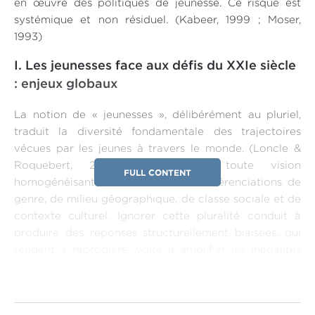
en œuvre des politiques de jeunesse. Ce risque est
systémique et non résiduel. (Kabeer, 1999 ; Moser,
1993)
I. Les jeunesses face aux défis du XXIe siècle
: enjeux globaux
La notion de « jeunesses », délibérément au pluriel,
traduit la diversité fondamentale des trajectoires
vécues par les jeunes à travers le monde. (Loncle &
Roquebert, 2004) Elle récuse toute vision
FULL CONTENT
homogénéisante et insiste sur les différenciations de
genre, de milieu géographique, de classe sociale et de
contexte culturel. Ignorer cette pluralité conduit à
produire des réponses structurellement biaisées, qui
tendent à reproduire, voire à amplifier les inégalités
qu'elles prétendent corriger. (Cornwall, 2002)
1.1 Défis socio-économiques et rupture structurelle de
l'intelligence artificielle