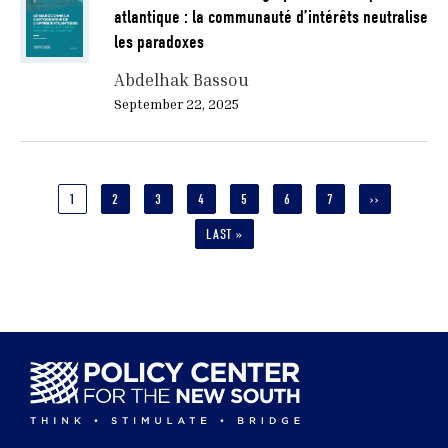
atlantique : la communauté d’intérêts neutralise
les paradoxes
Abdelhak Bassou
September 22, 2025
Pagination
CURRENT
1
PAGE
2
PAGE
3
PAGE
4
PAGE
5
PAGE
6
PAGE
7
NEXT
››
PAGE
PAGE
LAST
LAST »
PAGE