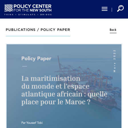
Skip
to
main
content
Back
PUBLICATIONS /
POLICY PAPER