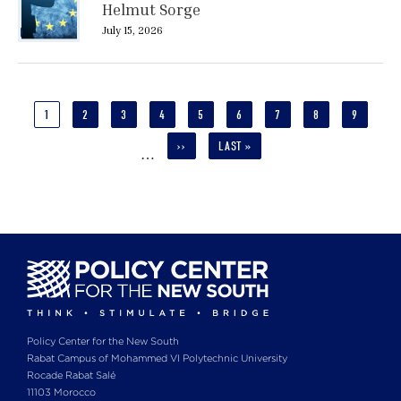
Helmut Sorge
July 15, 2026
Pagination
CURRENT
1
PAGE
2
PAGE
3
PAGE
4
PAGE
5
PAGE
6
PAGE
7
PAGE
8
PAGE
9
PAGE
NEXT
››
LAST
LAST »
…
PAGE
PAGE
Policy Center for the New South
Rabat Campus of Mohammed VI Polytechnic University
Rocade Rabat Salé
11103 Morocco