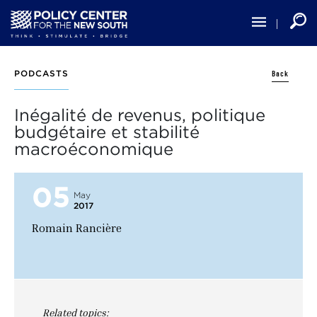
Skip
to
main
content
Back
PODCASTS
Inégalité de revenus, politique
budgétaire et stabilité
macroéconomique
05
May
2017
Romain Rancière
Related topics: