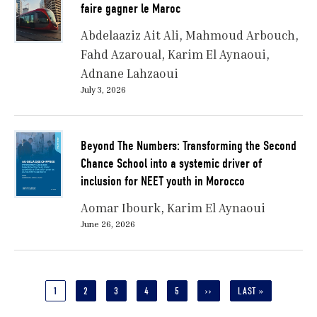
faire gagner le Maroc
Abdelaaziz Ait Ali
Mahmoud Arbouch
Fahd Azaroual
Karim El Aynaoui
Adnane Lahzaoui
July 3, 2026
Beyond The Numbers: Transforming the Second
Chance School into a systemic driver of
inclusion for NEET youth in Morocco
Aomar Ibourk
Karim El Aynaoui
June 26, 2026
Pagination
CURRENT
1
PAGE
2
PAGE
3
PAGE
4
PAGE
5
NEXT
››
LAST
LAST »
PAGE
PAGE
PAGE