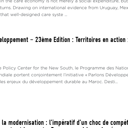
g in the care economy is not merely a social expenditure, b
turns. Drawing on international evidence from Uruguay, Mexi
hat well-designed care syste ...
eloppement – 23ème Edition : Territoires en action
le Policy Center for the New South, le Programme des Nati
diale portent conjointement l’initiative « Parlons Développ
 les enjeux du développement durable au Maroc. Desti...
 la modernisation : l’impératif d’un choc de compét