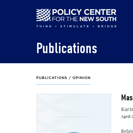
Skip
to
main
content
Publications
PUBLICATIONS /
OPINION
Masq
Kari
April 
Relat