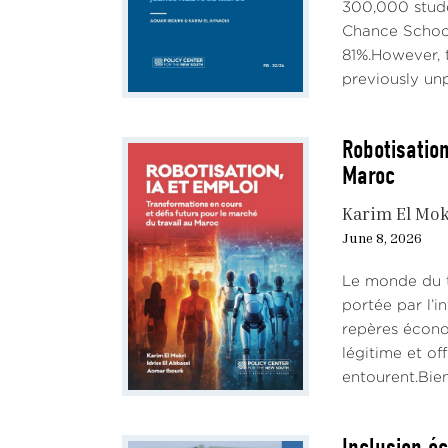
300,000 stude
Chance School
81%.However, t
previously unp
Robotisation
Maroc
Karim El Mok
June 8, 2026
Le monde du t
portée par l’i
repères écono
légitime et of
entourent.Bien 
Inclusion é