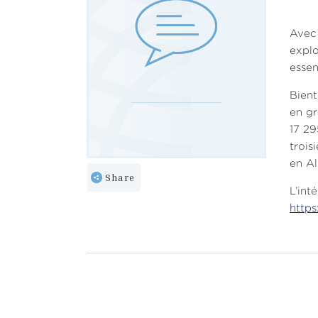
Avec 
explo
essen
Bient
en gr
17 29
trois
en Al
Share
L’int
https