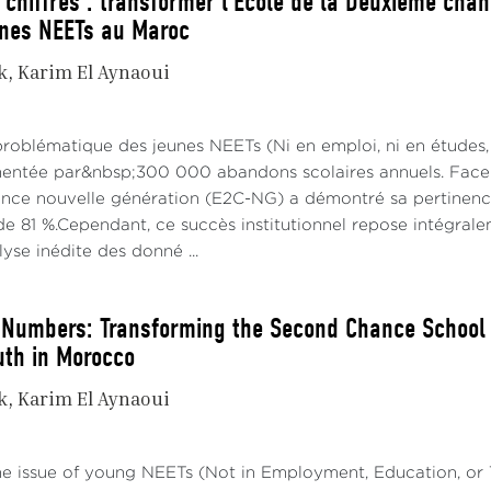
 chiffres : transformer l’École de la Deuxième chan
unes NEETs au Maroc
k
Karim El Aynaoui
problématique des jeunes NEETs (Ni en emploi, ni en études,
imentée par&nbsp;300 000 abandons scolaires annuels. Face à
ce nouvelle génération (E2C-NG) a démontré sa pertinence 
e 81 %.Cependant, ce succès institutionnel repose intégraleme
alyse inédite des donné ...
Numbers: Transforming the Second Chance School in
uth in Morocco
k
Karim El Aynaoui
he issue of young NEETs (Not in Employment, Education, or T