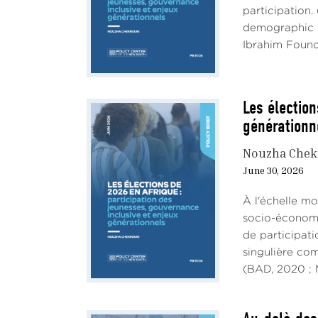
participation.
demographic w
Ibrahim Founda
Les élection
générationn
Nouzha Chek
June 30, 2026
À l'échelle mo
socio-économiq
de participati
singulière co
(BAD, 2020 ; M