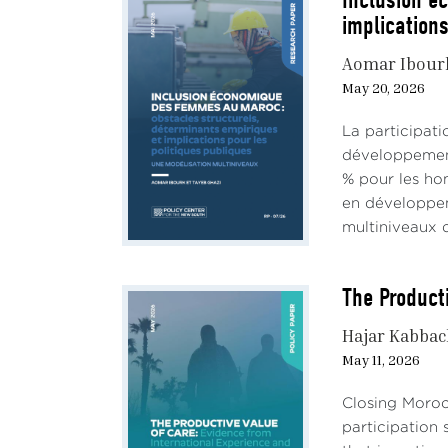
implications
Aomar Ibour
May 20, 2026
La participati
développement
% pour les ho
en développem
multiniveaux d
The Product
Hajar Kabba
May 11, 2026
Closing Moroc
participation 