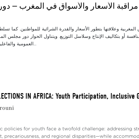
: مراقبة الأسعار والأسواق في المغرب — دور
لمغربية وعلاقتها بتطور الأسعار والقدرة الشرائية للمواطنين. كما تسلط
نافسة أو بتكاليف الإنتاج وسلاسل التوزيع. ويتناول الحوار دور مجلس ال
العمومية والفاعلين الاقتصاديين ف...
ECTIONS IN AFRICA: Youth Participation, Inclusive
rouni
lic policies for youth face a twofold challenge: addressing 
 precariousness, and regional disparities—while accommoda