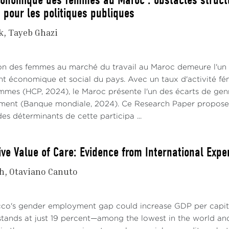
 pour les politiques publiques
k
Tayeb Ghazi
on des femmes au marché du travail au Maroc demeure l'un de
 économique et social du pays. Avec un taux d'activité fé
mmes (HCP, 2024), le Maroc présente l'un des écarts de gen
ent (Banque mondiale, 2024). Ce Research Paper propose 
es déterminants de cette participa ...
ive Value of Care: Evidence from International Expe
ch
Otaviano Canuto
co's gender employment gap could increase GDP per capita
stands at just 19 percent—among the lowest in the world and 