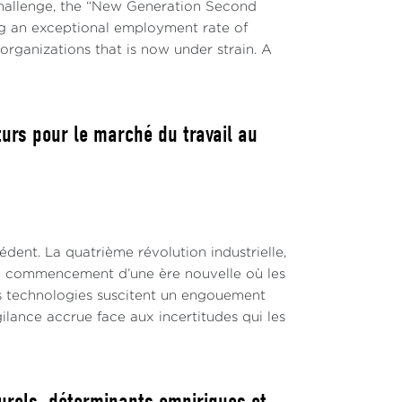
challenge, the “New Generation Second
g an exceptional employment rate of
 organizations that is now under strain. A
turs pour le marché du travail au
ent. La quatrième révolution industrielle,
nt de commencement d’une ère nouvelle où les
es technologies suscitent un engouement
ilance accrue face aux incertitudes qui les
urels, déterminants empiriques et