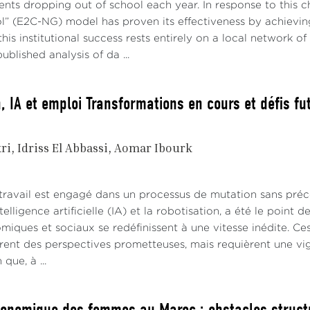
nts dropping out of school each year. In response to this 
” (E2C-NG) model has proven its effectiveness by achievin
his institutional success rests entirely on a local network of
ublished analysis of da ...
, IA et emploi Transformations en cours et défis fu
ri
Idriss El Abbassi
Aomar Ibourk
ravail est engagé dans un processus de mutation sans précéd
ntelligence artificielle (IA) et la robotisation, a été le poi
miques et sociaux se redéfinissent à une vitesse inédite. C
frent des perspectives prometteuses, mais requièrent une vig
que, à ...
conomique des femmes au Maroc : obstacles struct