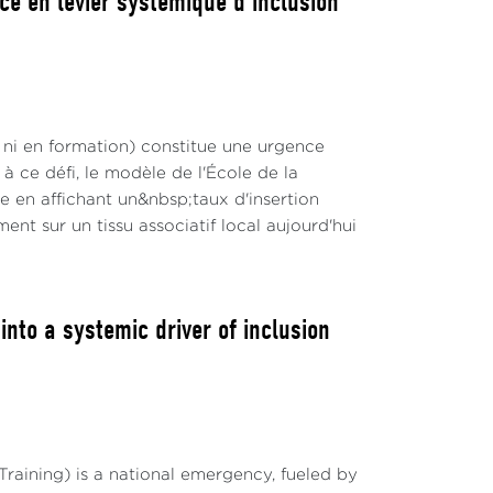
ce en levier systémique d'inclusion
 ni en formation) constitue une urgence
 ce défi, le modèle de l'École de la
en affichant un&nbsp;taux d'insertion
nt sur un tissu associatif local aujourd'hui
to a systemic driver of inclusion
raining) is a national emergency, fueled by