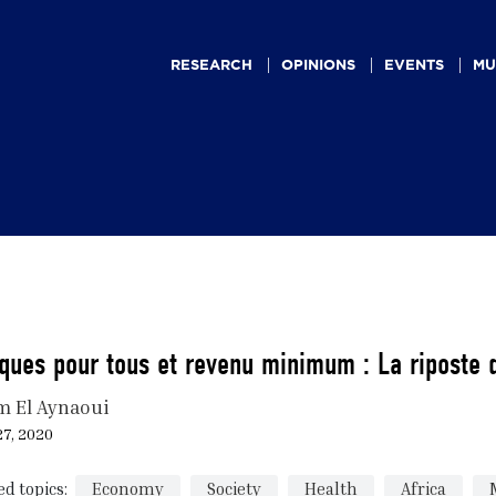
Main
navigation
RESEARCH
OPINIONS
EVENTS
MU
ues pour tous et revenu minimum : La riposte 
m El Aynaoui
27, 2020
ed topics:
Economy
Society
Health
Africa