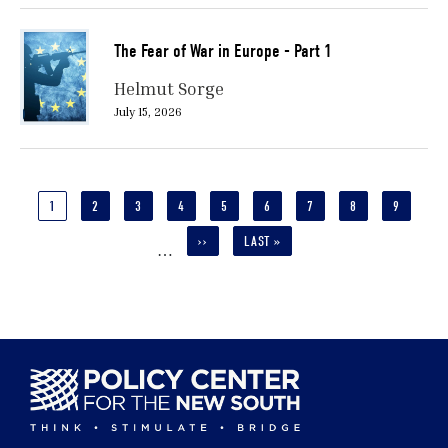
The Fear of War in Europe - Part 1
Helmut Sorge
July 15, 2026
Pagination
CURRENT
1
PAGE
2
PAGE
3
PAGE
4
PAGE
5
PAGE
6
PAGE
7
PAGE
8
PAGE
9
PAGE
NEXT
››
LAST
LAST »
…
PAGE
PAGE