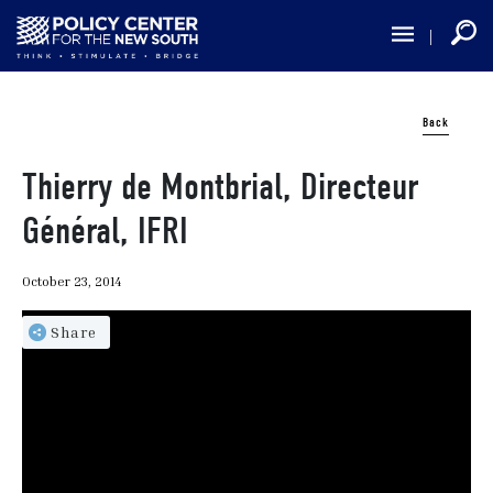
Skip
to
main
content
Back
Thierry de Montbrial, Directeur
Général, IFRI
October 23, 2014
Share