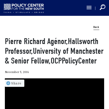
Skip
to
main
content
Back
Pierre Richard Agénor,Hallsworth
Professor,University of Manchester
& Senior Fellow,OCPPolicyCenter
November 5, 2014
Share