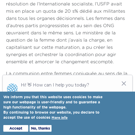
résolution de l’Internationale socialiste, l’USFP avait
mis en place un quota de 20 s% dédié aux militantes
dans tous les organes décisionnels. Les femmes dans
d’autres partis progressistes et au sein des ONG
œuvraient dans le même sens. Le ministère de la
question de la femme dont j’avais la charge, en
capitalisant sur cette maturation, a pu créer les
synergies et orchestrer la coordination pour agir
ensemble et amorcer le changement escompté.
La communion entre femmes conjuguée au sens de la
responsabilité nous a fortifiées pour faire aboutir
notre projet malgré les résistances. Cet acquis, étendu
aux élections communales en 2008 puis en 2015 a
We inform you that this website uses cookies to make
sure our webpage is user-friendly and to guarantee a
porté la représentation des femmes à 21,2 %. C’est
high functionality of the webpage.
certes une bataille remportée, mais avons-nous ouvert
By continuing to browse our website, you declare to
des perspectives prometteuses pour les femmes en
accept the use of cookies
More info
Full view
politique et quel modèle de leadership féminin s’est
Accept
No, thanks
forgé dans un environnement marqué par la référence