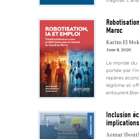
fragilisé. L'an
Robotisation
Maroc
Karim El Mok
June 8, 2026
Le monde du t
portée par l’i
repères écono
légitime et of
entourent.Bien 
Inclusion é
implications
Aomar Ibour