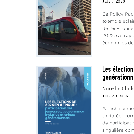
July 3, 2026
Ce Policy Pap
exemple éclai
de l’environn
2022, sa traje
économies de 
Les élection
générationn
Nouzha Chek
June 30, 2026
À l'échelle mo
socio-économiq
de participati
singulière co