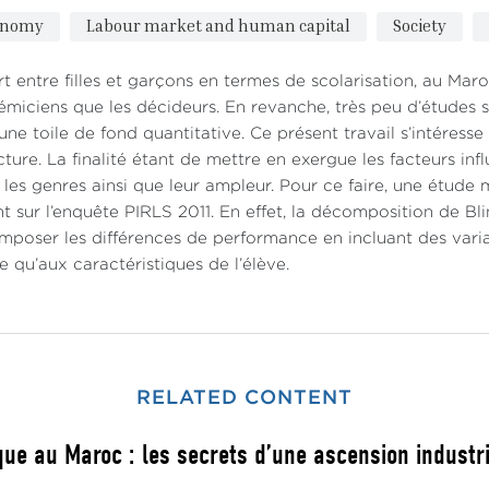
onomy
Labour market and human capital
Society
rt entre filles et garçons en termes de scolarisation, au Ma
miciens que les décideurs. En revanche, très peu d’études s
une toile de fond quantitative. Ce présent travail s’intéresse
cture. La finalité étant de mettre en exergue les facteurs in
 les genres ainsi que leur ampleur. Pour ce faire, une étud
t sur l’enquête PIRLS 2011. En effet, la décomposition de B
poser les différences de performance en incluant des varia
le qu’aux caractéristiques de l’élève.
RELATED CONTENT
ue au Maroc : les secrets d’une ascension industrie