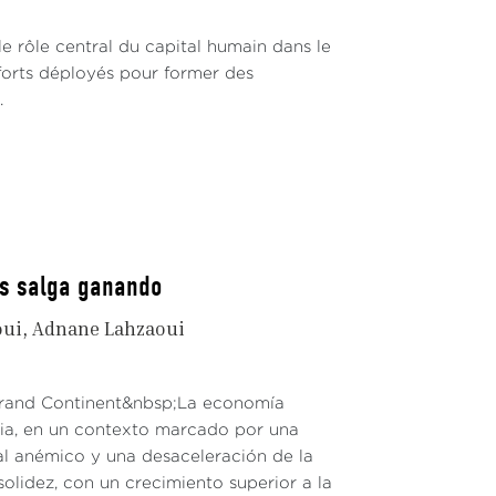
 rôle central du capital humain dans le
fforts déployés pour former des
.
os salga ganando
oui
Adnane Lahzaoui
 Grand Continent&nbsp;La economía
dia, en un contexto marcado por una
al anémico y una desaceleración de la
solidez, con un crecimiento superior a la