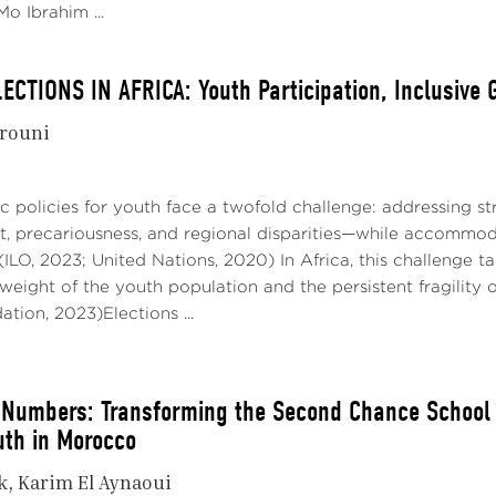
o Ibrahim ...
ECTIONS IN AFRICA: Youth Participation, Inclusive
rouni
lic policies for youth face a twofold challenge: addressing 
 precariousness, and regional disparities—while accommoda
 (ILO, 2023; United Nations, 2020) In Africa, this challenge 
eight of the youth population and the persistent fragility 
tion, 2023)Elections ...
Numbers: Transforming the Second Chance School in
uth in Morocco
k
Karim El Aynaoui