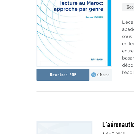
Ec
L’éca
acadé
sous 
en le
entre
basan
décom
l’éco
Download PDF
Share
L’aéronautiq
July 7, 2026