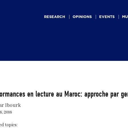
Main
navigation
RESEARCH
OPINIONS
EVENTS
MU
ormances en lecture au Maroc: approche par ge
r Ibourk
6, 2016
ed topics: