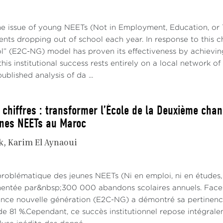
he issue of young NEETs (Not in Employment, Education, or T
nts dropping out of school each year. In response to this 
” (E2C-NG) model has proven its effectiveness by achievin
his institutional success rests entirely on a local network of
ublished analysis of da ...
 chiffres : transformer l’École de la Deuxième chan
unes NEETs au Maroc
k
Karim El Aynaoui
problématique des jeunes NEETs (Ni en emploi, ni en études,
imentée par&nbsp;300 000 abandons scolaires annuels. Face à
ce nouvelle génération (E2C-NG) a démontré sa pertinence 
e 81 %.Cependant, ce succès institutionnel repose intégraleme