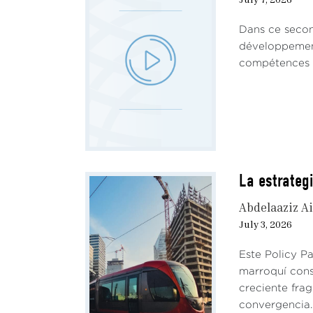
Dans ce secon
développement 
compétences ha
La estrateg
Abdelaaziz Ai
July 3, 2026
Este Policy P
marroquí cons
creciente fra
convergencia. 