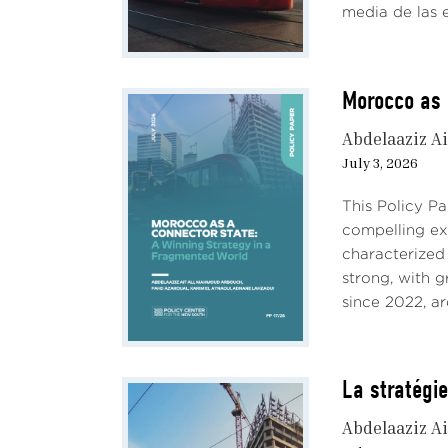
media de las e
Morocco as 
Abdelaaziz Ai
July 3, 2026
This Policy P
compelling e
characterized
strong, with 
since 2022, ar
La stratégie
Abdelaaziz Ai