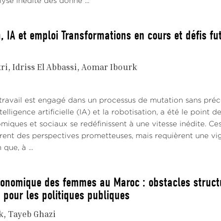
alyse inédite des donné ...
, IA et emploi Transformations en cours et défis fu
ri
Idriss El Abbassi
Aomar Ibourk
ravail est engagé dans un processus de mutation sans précéd
ntelligence artificielle (IA) et la robotisation, a été le poi
miques et sociaux se redéfinissent à une vitesse inédite. C
frent des perspectives prometteuses, mais requièrent une vig
que, à ...
conomique des femmes au Maroc : obstacles struct
 pour les politiques publiques
k
Tayeb Ghazi