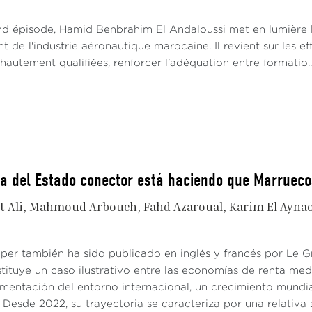
d épisode, Hamid Benbrahim El Andaloussi met en lumière le
de l'industrie aéronautique marocaine. Il revient sur les e
utement qualifiées, renforcer l'adéquation entre formatio..
ia del Estado conector está haciendo que Marruec
t Ali
Mahmoud Arbouch
Fahd Azaroual
Karim El Ayna
aper también ha sido publicado en inglés y francés por Le
tituye un caso ilustrativo entre las economías de renta me
gmentación del entorno internacional, un crecimiento mundi
Desde 2022, su trayectoria se caracteriza por una relativa 