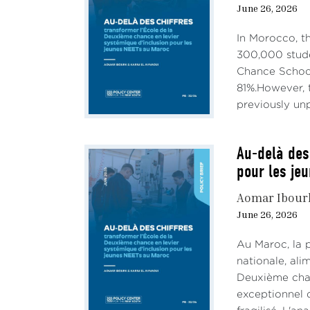
June 26, 2026
In Morocco, t
300,000 stude
Chance School
81%.However, t
previously unp
Au-delà des
pour les je
Aomar Ibour
June 26, 2026
Au Maroc, la 
nationale, al
Deuxième chan
exceptionnel d