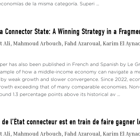
conomías de la misma categoría. Superi ...
a Connector State: A Winning Strategy in a Fragme
t Ali
Mahmoud Arbouch
Fahd Azaroual
Karim El Ayna
aper has also been published in French and Spanish by Le 
xample of how a middle-income economy can navigate a mo
 by weak growth and slower convergence. Since 2022, econo
growth exceeding that of many comparable economies. Non-
ound 1.3 percentage points above its historical av ...
 de l’État connecteur est en train de faire gagner 
t Ali
Mahmoud Arbouch
Fahd Azaroual
Karim El Ayna