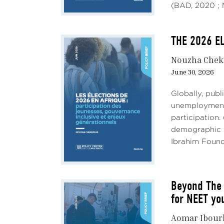
(BAD, 2020 ; M
THE 2026 EL
Nouzha Chek
June 30, 2026
Globally, pub
unemployment,
participation.
demographic w
Ibrahim Founda
Beyond The 
for NEET yo
Aomar Ibour