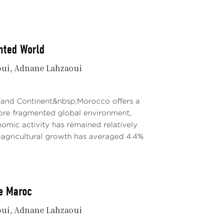
nted World
oui
Adnane Lahzaoui
Grand Continent&nbsp;Morocco offers a
re fragmented global environment,
mic activity has remained relatively
agricultural growth has averaged 4.4%
le Maroc
oui
Adnane Lahzaoui