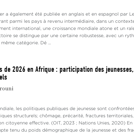
er a également été publiée en anglais et en espagnol par 
rant parmi les pays à revenu intermédiaire, dans un contex
ement international, une croissance mondiale atone et un ra
ctoire se distingue par une certaine robustesse, avec un ryt
même catégorie. Dé ...
s de 2026 en Afrique : participation des jeunesses
els
rouni
ndiale, les politiques publiques de jeunesse sont confrontée
ues structurels; chômage, précarité, fractures territoriale
on citoyenne effective. (OIT, 2023 ; Nations Unies, 2020) En
mpte tenu du poids démographique de la jeunesse et des fragi