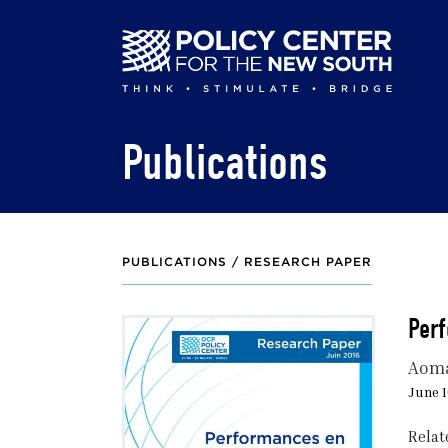
Skip
to
main
content
Publications
PUBLICATIONS /
RESEARCH PAPER
Perf
Aoma
June 1
Relat