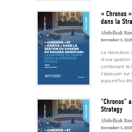
perso
polit
« Chronos »
précé
dans la Stra
de sé
Abdelhak Ba
Il a,
December 3, 202
entra
ruptu
La résolution 
d’une gestion
Conce
combinant le C
sa “
p
s’appuyer sur
répar
aujourd’hui ê
envir
soula
d’abo
"Chronos" a
Strategy
Le ra
septe
Abdelhak Ba
site 
December 3, 202
commi