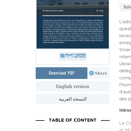
Int
L’ado
quest
tensi
enreg
Smara
inter
Ukrai
déle
Download PDF
Share
compr
l'hom
English version
d’aut
النسخة العربية
des p
Intro
TABLE OF CONTENT
Le Co
et Mo