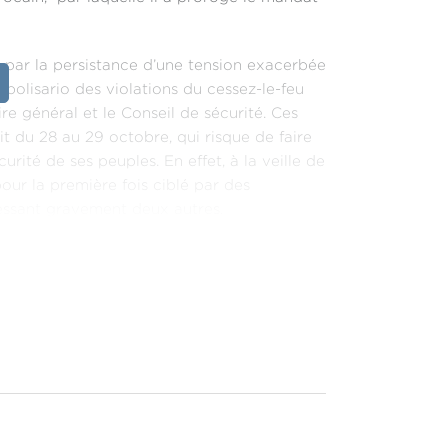
 par la persistance d’une tension exacerbée
e polisario des violations du cessez-le-feu
ire général et le Conseil de sécurité. Ces
it du 28 au 29 octobre, qui risque de faire
urité de ses peuples. En effet, à la veille de
pour la première fois ciblé par des
lessant gravement deux autres.
 environnement international absorbé par les
uelques jours, a éclipsé l'épreuve de force
olution en raison de l’absence de toute
ent du Maroc à l'autonomie comme cadre
sur le plan international et au rejet par
 le droit à l'autodétermination.