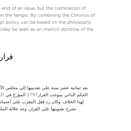
leur appui aux efforts de l’ONU pour mettre
end of an issue, but the culmination of
e Tindouf en Algérie. Ces inquiétudes ont
on the tempo. By combining the Chronos of
ign policy can be based on the philosophy
oday be seen as an implicit doctrine of the
responsabilité de la rupture du cessez-le-
Homme des populations qui vivent de part et
nce indépendante, impartiale, globale et
ection de tous les habitants du Sahara
“.
قرار مجلس الأ
 rapport continue de marginaliser la
 refus d’autoriser le Haut Commissariat aux
بعد ثمانية عشر سنة على تقديمها إلى مجلس ال
argée de la préparation du projet de
لهذا الخلاف. وكان رد فعل المغرب على اعتماد 
e version et organisé un premier round de
تشرح تصويتها على القرار، وجه جلالة الملك خطابا إلى الأمة مرحبا بهذا التغيير التاريخي الذي يشكل "مرحلة مفصلية ونقطة تحول ح ...
l de la résolution 2654 (2022) en y ajoutant
 la résolution. Toutefois, si la majorité des
et la Russie ont estimé que le projet