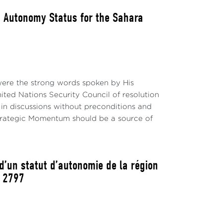
in conjointement ou séparément des
an Autonomy Status for the Sahara
 contributions de tous les envoyés
nant ainsi l’impression de favoriser le
 were the strong words spoken by His
s pays voisins concernés, à savoir l'Algérie
ited Nations Security Council of resolution
t in discussions without preconditions and
trategic Momentum should be a source of
ermettre au peuple sahraoui d'exercer son
ociée et mutuellement acceptable et à écarter
 d’un statut d’autonomie de la région
é 2797
mme pour un suivi étroit de la situation des