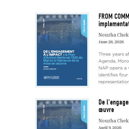
Le p
FROM COMMIT
Depu
implementa
mars 
parti
Nouzha Chek
persp
June 26, 2026
L’anc
Three years a
les q
Agenda, Morocc
d’int
NAP opens a w
respo
identifies fou
representation
Or, d
irrév
ce fo
De l'engage
œuvre
( Déc
pays 
Nouzha Chek
place
April 9, 2026