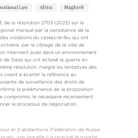
rnational Law
Africa
Maghreb
, de la résolution 2703 (2023) sur la
gional marqué par la persistance de la
o des violations du cessez-le-feu qui ont
 octobre, par le ciblage de la ville de
tion intervient aussi dans un environnement
 de Gaza qui ont éclipsé la guerre en
ême résolution, malgré les tentatives des
sant à écarter la référence au
osante de surveillance des droits de
nfirme la prééminence de la proposition
 de compromis, le nécessaire recensement
ancer le processus de négociation.
 pour et 2 abstentions (Fédération de Russie
ocain, par laquelle il a prorogé le mandat