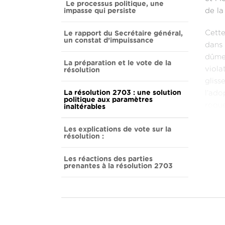
Le processus politique, une
impasse qui persiste
de la
Le rapport du Secrétaire général,
Cette
un constat d’impuissance
dans 
dûmen
La préparation et le vote de la
résolution
viola
gliss
La résolution 2703 : une solution
l’ado
politique aux paramètres
roque
inaltérables
L’ado
Les explications de vote sur la
résolution :
événe
qui s
Les réactions des parties
prenantes à la résolution 2703
Ce do
avanc
uniqu
l'Alg