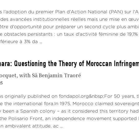
Union africaine.
s l'adoption du premier Plan d'Action National (PAN) sur l'
é leur formulation solennelle et catégorique, ces contestati
des avancées institutionnelles réelles mais une mise en œuv
le rapport du Secrétaire général du 2 octobre (Document S
être d'opportunité pour préparer un second cycle plus ambit
tobre 2023. Toutefois, le refus de l'Algérie et du polisario 
re obstacles persistants : un taux d'activité féminine de 19,1
é le nouvel Envoyé personnel Staffan De Mistura à essayer 
érieure à 3% da ...
érales dans les Capitales ou à New York pour meubler son ra
orcer une dynamique de reprise.
ara: Questioning the Theory of Moroccan Infringe
 ainsi qu’en application de la résolution 2654 (2022), l'Env
ocquet
with Sâ Benjamin Traoré
pris plusieurs formes d’interaction avec les parties pour te
essayé de mobiliser dans le même sens les membres du Grou
25
a. Les positions communiquées par les quatre parties au Se
as originally published on fondapol.org&nbsp;For 50 years, 
rt de ce dernier au Conseil n’augurent pas d’un retour au 
 the international fora.In 1975, Morocco claimed sovereignty
apport du Secrétaire général, un constat d’impuis
 been a Spanish colony – as it considered this territory had
the Polisario Front, an independence movement supported b
son rapport de 2023, le Secrétaire générala confirmé implici
 ambivalent attitude, ac ...
es “
en engageant toutes les parties concernées à aborder l