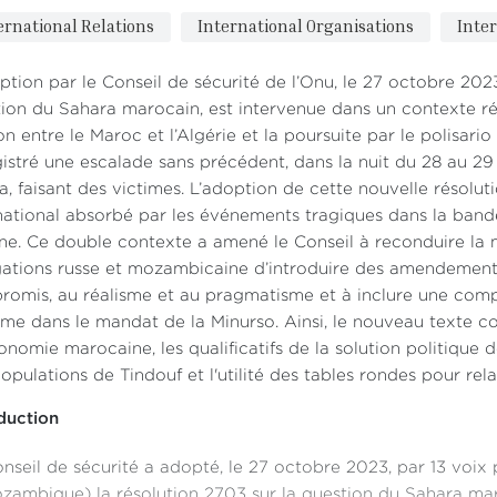
ernational Relations
International Organisations
Inte
ption par le Conseil de sécurité de l’Onu, le 27 octobre 2023
ion du Sahara marocain, est intervenue dans un contexte ré
on entre le Maroc et l’Algérie et la poursuite par le polisari
istré une escalade sans précédent, dans la nuit du 28 au 29
, faisant des victimes. L’adoption de cette nouvelle résolu
national absorbé par les événements tragiques dans la bande
ne. Ce double contexte a amené le Conseil à reconduire la m
́gations russe et mozambicaine d’introduire des amendements vi
omis, au réalisme et au pragmatisme et à inclure une comp
me dans le mandat de la Minurso. Ainsi, le nouveau texte co
onomie marocaine, les qualificatifs de la solution politique
opulations de Tindouf et l'utilité des tables rondes pour rel
duction
nseil de sécurité a adopté, le 27 octobre 2023, par 13 voix
zambique) la résolution 2703 sur la question du Sahara mar