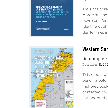
de l'
Trois ans aprè
Malgr
Maroc affiche 
dans 
ouvre une fen
30 oc
identifie quat
oblig
des femmes inf
bilat
d’am
Western Sah
C’est
Dominique B
entre
et a 
December 31, 20
Sahar
This report w
rappo
pending before
Le r
had previously
contested by 
Dans 
has adopted an
rond