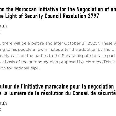
nté était déséquilibré et ont soumis au rédacteur américa
 on the Moroccan Initiative for the Negociation of 
dements pour :
he Light of Security Council Resolution 2797
 le projet de résolution inclue une référence plus large aux
ouh
nnels précédents, au lieu de singulariser M. Horst Köhler, don
5
t de table ronde qu’il avait promu;
 there will be a before and after October 31, 2025". These
il distingue plus clairement le Maroc et le Front Polisario de
ng to his people a few minutes after the adoption by the Un
 Mauritanie;
early calls on the parties to the Sahara dispute to take par
ive basis of the autonomy plan proposed by Morocco.This s
il incorpore un nouveau libellé soulignant la nécessité de p
on for national dipl ...
 à l'autodétermination par l'organisation d'un référendum;
il se limite à qualifier la solution politique de solution nég
utour de l’Initiative marocaine pour la négociation
férence au compromis, au réalisme et au pragmatisme, et
à la lumière de la résolution du Conseil de sécurit
il prévoie une composante de surveillance des droits de l'ho
ouh
s de l'homme sur le territoire du Sahara.
5