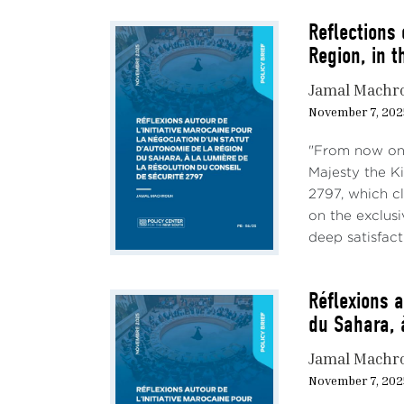
prése
Reflections
amen
Region, in t
- que
Jamal Machr
perso
November 7, 202
forma
"From now on,
- qu’
Majesty the Ki
et la
2797, which cl
on the exclus
- qu’
deep satisfacti
droit
- qu’
Réflexions a
la ré
du Sahara, 
- qu’
Jamal Machr
droit
November 7, 202