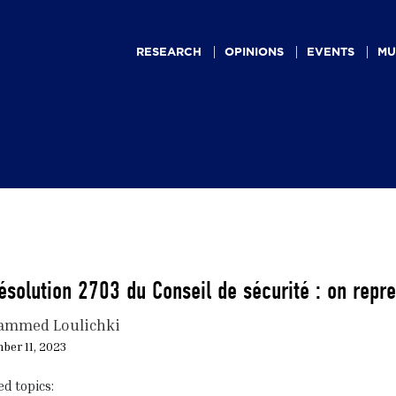
Main
navigation
RESEARCH
OPINIONS
EVENTS
MU
ésolution 2703 du Conseil de sécurité : on re
mmed Loulichki
ber 11, 2023
ed topics: