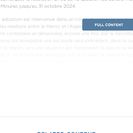
 Minurso jusqu'au 31 octobre 2024.
 adoption est intervenue dans un contexte régional marqué
FULL CONTENT
les relations entre le Maroc et l’Algérie et la poursuite par l
t constatées et dénoncées, encore une fois,
par le Secréta
tions ont enregistré une escalade sans précédent, dans la nu
er la région vers une situation qui menacerait la paix et la séc
ption de la nouvelle résolution par le Conseil, le polisario a 
ttes la ville de Smara causant la mort d’une personne et b
ption de cette nouvelle résolution intervient aussi dans un
ments tragiques dans la bande de Gaza qui, en l’espace de q
e prolonge en Ukraine entre l’Occident et la Russie.
uble contexte a amené le Conseil a reconduire la même rés
ée dans le processus politique, dûe à la fois à l'attachem
e et incontournable de négociation pour clôturer le dossier 
érie et par le polisario de toute solution qui ne satisfait pas