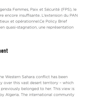
Agenda Femmes, Paix et Sécurité (FPS), le
ons et ce refus n’ont pas trouvé d'écho ni
re encore insuffisante. L'extension du PAN
/2023/729) ni dans la résolution 2073 du
ieux et opérationnel.Ce Policy Brief
de participer de nouveau à ces rencontres, a
% en quasi-stagnation, une représentation
des pourparlers séparés et des rencontres
pport au Conseil de sécurité et tenter
ment
oyé personnel du Secrétaire général a
nter de relancer le processus de négociation
pe des Amis du Secrétaire général pour le
crétaire général et consignées dans le
the Western Sahara conflict has been
processus de négociation.
 over this vast desert territory – which
sance
 previously belonged to her. This view is
y Algeria. The international community
tement la valeur et l'utilité des tables
a facilitation du processus par mon envoyé