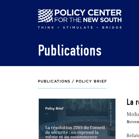
Skip
to
main
content
Publications
PUBLICATIONS /
POLICY BRIEF
La r
Moha
Novem
Relat