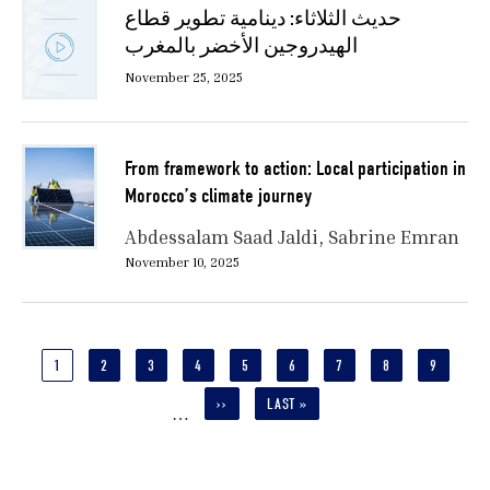
حديث الثلاثاء: دينامية تطوير قطاع
الهيدروجين الأخضر بالمغرب
November 25, 2025
From framework to action: Local participation in
Morocco’s climate journey
Abdessalam Saad Jaldi
Sabrine Emran
November 10, 2025
Pagination
CURRENT
1
PAGE
2
PAGE
3
PAGE
4
PAGE
5
PAGE
6
PAGE
7
PAGE
8
PAGE
9
PAGE
NEXT
››
LAST
LAST »
…
PAGE
PAGE