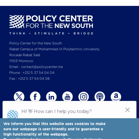
Policy Center for the New South
Rabat Campus of Mohammed VI Polytechnic University
Rocade Rabat Salé
11103 Morocco
Email : contact@policycenter.ma
Phone : +212 5 37 54 04 04
Fax : +212 5 37 54 04 08
We inform you that this website uses cookies to make
sure our webpage is user-friendly and to guarantee a
high functionality of the webpage.
© Copyright 2025 All rights reserved Policy Center for the New South
Legal notices
-