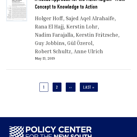
Concept to Knowledge to Action
Holger Hoff
Sajed Aqel Alrahaife
Rana El Hajj
Kerstin Lohr
Nadim Farajalla
Kerstin Fritzsche
Guy Jobbins
Gül Özerol
Robert Schultz
Anne Ulrich
May 13, 2019
Pagination
CURRENT
1
PAGE
2
NEXT
››
LAST
LAST »
PAGE
PAGE
PAGE