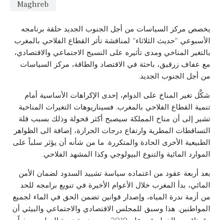
Maghreb
يخصص مركز السياسات من أجل الجنوب الجديد حلقة برنامجه
الأسبوعي "حديث الثلاثاء" لمناقشة
تأثر القطاع الفلاحي بالمغرب
بالتغير المناخي و
مدى تأثيره
على النسيج الاجتماعي والاقتصادي،
مع عفاف زرقيق، باحثة في الاقتصاد والطاقة، مركز السياسات
من أجل الجنوب الجديد
.
شكَّل تغير المناخ على الدوام، إحدى الإكراهات الأساسية أمام
تنمية القطاع الفلاحي بالمغرب. فسيناريوهات التغيرات المناخية
تشير إلى أن مناخ المملكة سيصبح أكثر قحولة وذلك بسبب قلة
التساقطات المطرية وارتفاع درجات الحرارة، إضافة الى الظواهر
الطبيعية الأخرى الحادة والمتكررة. ما من شأنه أن يؤثر سلباً على
الموارد المائية والتنوع البيولوجي وكذا المشهد الفلاحي.
بعد أربعة عقود من اعتماده سياسة تشييد السدود لضمان الأمن
المائي، بدأ المغرب خلال الأعوام الأخيرة في تنويع برامجه للحد
من أزمة ندرة المياه، وإصدار قوانين تضمن الحق في الماء لجميع
المواطنين. هذا وسبق للمجلس الاقتصادي والاجتماعي والبيئي أن