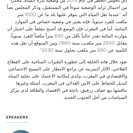
دق ناقوس الخطر في عام 2019 من وضعية ندرة المياه، محذراً
من احتمال تزايد الوضعية سوءاً في المستقبل، وذكر المجلس نصاً
أنه "عندما تقل المياه التي يتوفر عليها بلد ما عن 1000 متر
مكعب للفرد سنوياً، فإنه يعتبر في وضعية خصاص في الموارد
المائية، أما في المغرب فإن الوضع قد أصبح مقلقاً على اعتبار أن
موارده المائية تقدر حالياً بأقل من 650 متراً مكعباً للفرد سنوياً،
مقابل 2500 متر مكعـب سنة 1960، ومن المتوقع أن تقل هذه
الكمية عن 500 متر مكعب بحلول سنة 2030".
نعود خلال هاته الحلقة إلى
خطورة التغيرات المناخية على القطاع
الفلاحي،
الآثار المترتبة عن تراجع الامطار على النسيج الاجتماعي
والاقتصادي في المغرب
، وكدى إمكانية الاعتماد على تحلية المياه
كبديل للحفاظ على الامن الغذائي في المغرب
، أسئلة وغيرها
نناقشها
مع
عفاف زرقيق
،
باحثة في الاقتصاد والطاقة
لدى مركز
السياسات من أجل الجنوب الجديد.
SPEAKERS