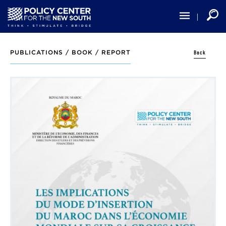
Skip
to
main
content
Back
PUBLICATIONS /
BOOK / REPORT