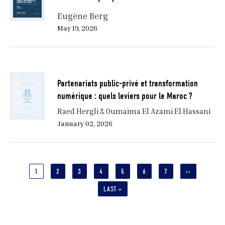
Eugène Berg
May 19, 2026
Partenariats public-privé et transformation
numérique : quels leviers pour le Maroc ?
Raed Hergli & Oumaïma El Azami El Hassani
January 02, 2026
Pagination
CURRENT
1
PAGE
2
PAGE
3
PAGE
4
PAGE
5
PAGE
6
PAGE
7
NEXT
››
PAGE
PAGE
LAST
LAST »
PAGE