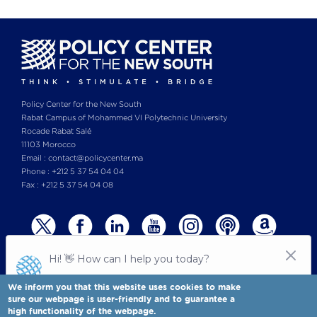
Policy Center for the New South
Rabat Campus of Mohammed VI Polytechnic University
Rocade Rabat Salé
11103 Morocco
Email : contact@policycenter.ma
Phone : +212 5 37 54 04 04
Fax : +212 5 37 54 04 08
We inform you that this website uses cookies to make
sure our webpage is user-friendly and to guarantee a
high functionality of the webpage.
© Copyright 2025 All rights reserved Policy Center for the New South
Legal notices
-