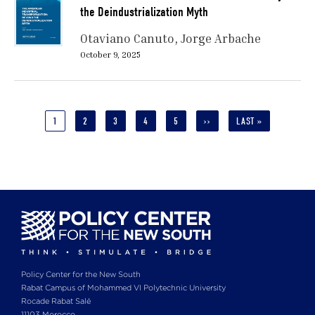
the Deindustrialization Myth
Otaviano Canuto
Jorge Arbache
October 9, 2025
Pagination
CURRENT
1
PAGE
2
PAGE
3
PAGE
4
PAGE
5
NEXT
››
LAST
LAST »
PAGE
PAGE
PAGE
Policy Center for the New South
Rabat Campus of Mohammed VI Polytechnic University
Rocade Rabat Salé