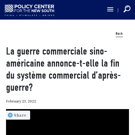
Skip
to
main
content
Back
La guerre commerciale sino-
américaine annonce-t-elle la fin
du système commercial d’après-
guerre?
February 23, 2022
Share