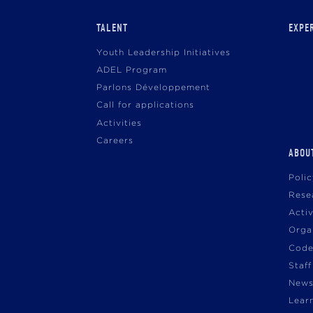
TALENT
EXPE
Youth Leadership Initiatives
ADEL Program
Parlons Développement
Call for applications
Activities
Careers
ABOU
Poli
Rese
Acti
Orga
Code
Staff
News
Lear