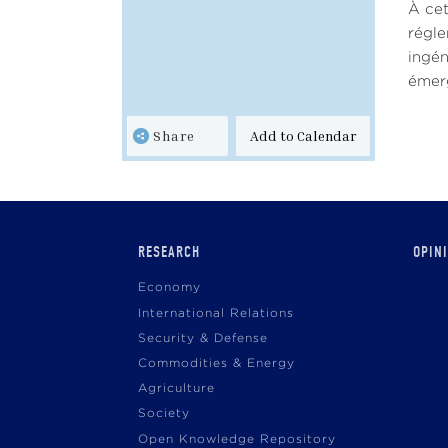
À cet
régle
ingén
émerg
Share
Add to Calendar
Main
RESEARCH
OPIN
navigation
Economy
International Relations
Security & Defense
Commodities & Energy
Agriculture
Society
Open Knowledge Repository