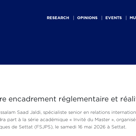
Main
navigation
RESEARCH
OPINIONS
EVENTS
MU
entre encadrement réglementaire et réal
salam Saad Jaldi, spécialiste senior en relations internatio
ra part à la série académique « Invité du Master », organisé
iques de Settat (FSJPS), le samedi 16 mai 2026 à Settat.