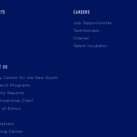
RTS
CAREERS
Job Opportunities
Testimonials
Charter
Talent Incubator
T US
cy Center for the New South
arch Programs
vity Reports
nizational Chart
 of Ethics
letters
ning Center