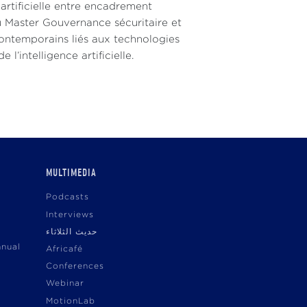
 artificielle entre encadrement
du Master Gouvernance sécuritaire et
contemporains liés aux technologies
’intelligence artificielle.
MULTIMEDIA
Podcasts
Interviews
حديث الثلاثاء
nnual
Africafé
Conferences
Webinar
MotionLab