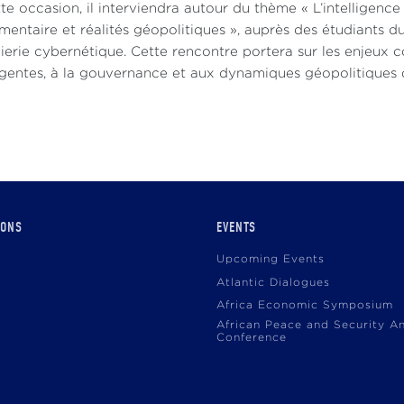
te occasion, il interviendra autour du thème « L’intelligence
mentaire et réalités géopolitiques », auprès des étudiants 
ierie cybernétique. Cette rencontre portera sur les enjeux 
entes, à la gouvernance et aux dynamiques géopolitiques de l
IONS
EVENTS
Upcoming Events
Atlantic Dialogues
Africa Economic Symposium
African Peace and Security A
Conference