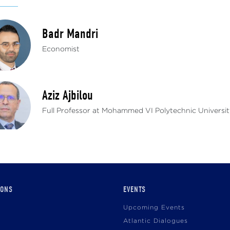
Badr Mandri
Economist
Aziz Ajbilou
Full Professor at Mohammed VI Polytechnic Universit
IONS
EVENTS
Upcoming Events
Atlantic Dialogues