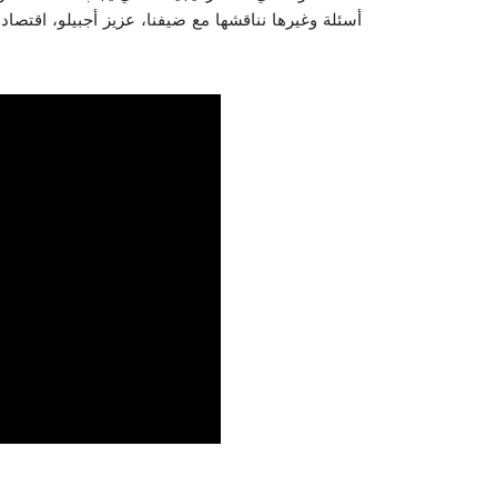
أسئلة وغيرها نناقشها مع ضيفنا، عزيز أجبيلو، اقتص