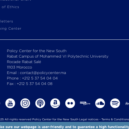
 of Ethics
letters
ning Center
Policy Center for the New South
Rabat Campus of Mohammed VI Polytechnic University
Rocade Rabat Salé
11103 Morocco
Email : contact@policycenter.ma
Phone : +212 5 37 54 04 04
Fax : +212 5 37 54 04 08
25 All rights reserved Policy Center for the New South
Legal notices
-
Terms & Conditions
Policy Center for the New South is a Moroccan think tank
e sure our webpage is user-friendly and to guarantee a high functionalit