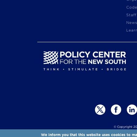
Code
Staff
News
Lear
© Copyright 20
We inform you that this website uses cookies to mak