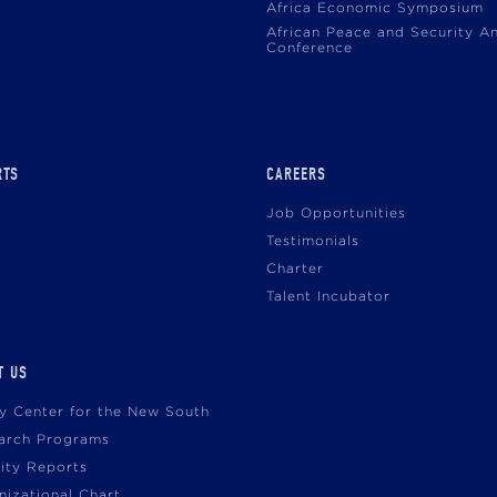
Africa Economic Symposium
African Peace and Security A
Conference
RTS
CAREERS
Job Opportunities
Testimonials
Charter
Talent Incubator
T US
cy Center for the New South
arch Programs
vity Reports
nizational Chart